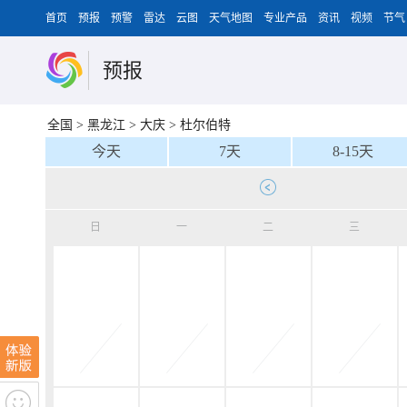
首页
预报
预警
雷达
云图
天气地图
专业产品
资讯
视频
节气
预报
全国
>
黑龙江
>
大庆
>
杜尔伯特
今天
7天
8-15天
日
一
二
三