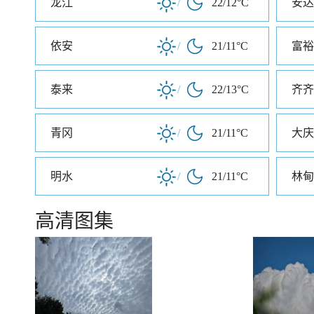
龙江
/
22/12°C
安达
依安
/
21/11°C
富裕
泰来
/
22/13°C
齐齐
青冈
/
21/11°C
大庆
明水
/
21/11°C
林甸
高清图集