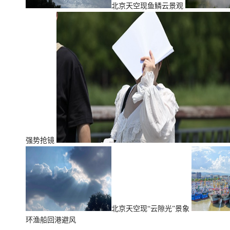
北京天空现鱼鳞云景观
强势抢镜
北京天空现“云隙光”景象
环渔船回港避风