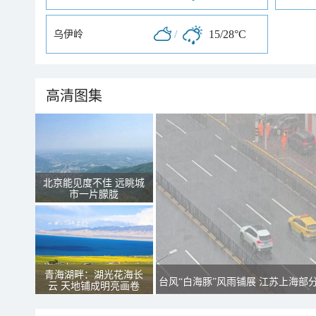
/
15/28°C
乌伊岭
高清图集
北京能见度不佳 远眺城
市一片朦胧
青海湖畔：湖光花海长
台风“白海豚”风雨铺展 江苏上海部
云 天地铺成明亮画卷