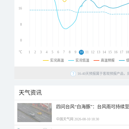
d
d
16
d
8
0
℃
1
2
3
4
5
6
7
8
9
10
11
12
13
14
15
16
17
18
实况高温
实况低温
高温预报
16-40天预报属于客观预报产品，
天气资讯
四问台风“白海豚”：台风雨可持续
中国天气网 2026-08-10 18:30