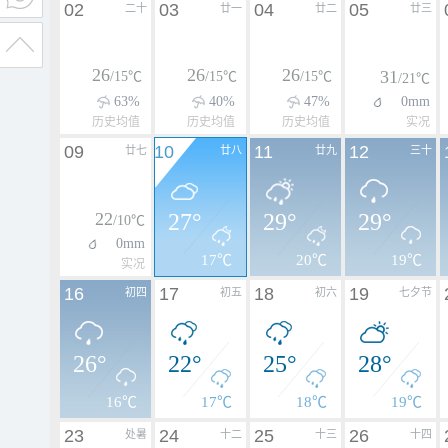
02
03
04
05
二十
廿一
廿二
廿三
26
26
26
31
/15℃
/15℃
/15℃
/21℃
63%
40%
47%
0mm
历史均值
历史均值
历史均值
实况
09
10
11
12
廿七
廿八
廿九
三十
22
27°
29°
29°
/10℃
0mm
17℃
20℃
19℃
实况
16
17
18
19
初四
初五
初六
七夕节
26°
22°
25°
28°
16℃
17℃
18℃
19℃
23
24
25
26
处暑
十二
十三
十四