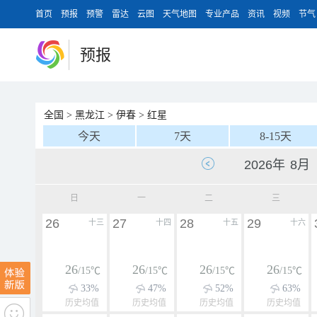
首页
预报
预警
雷达
云图
天气地图
专业产品
资讯
视频
节气
预报
全国
>
黑龙江
>
伊春
>
红星
今天
7天
8-15天
日
一
二
三
26
27
28
29
十三
十四
十五
十六
26
26
26
26
/15℃
/15℃
/15℃
/15℃
33%
47%
52%
63%
历史均值
历史均值
历史均值
历史均值