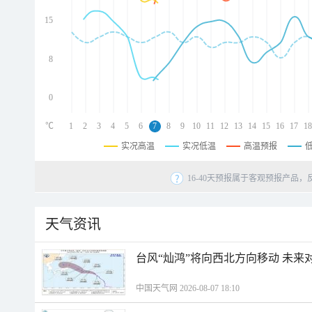
d
d
15
d
8
0
℃
1
2
3
4
5
6
7
8
9
10
11
12
13
14
15
16
17
18
实况高温
实况低温
高温预报
16-40天预报属于客观预报产品，
天气资讯
台风“灿鸿”将向西北方向移动 未来
中国天气网 2026-08-07 18:10