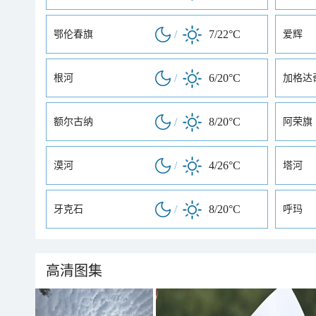
/
7/22°C
鄂伦春旗
爱辉
/
6/20°C
根河
加格达
/
8/20°C
额尔古纳
阿荣旗
/
4/26°C
漠河
塔河
/
8/20°C
牙克石
呼玛
高清图集