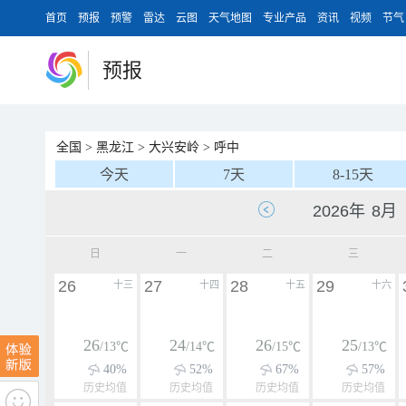
首页
预报
预警
雷达
云图
天气地图
专业产品
资讯
视频
节气
预报
全国
>
黑龙江
>
大兴安岭
>
呼中
今天
7天
8-15天
日
一
二
三
26
27
28
29
十三
十四
十五
十六
26
24
26
25
/13℃
/14℃
/15℃
/13℃
40%
52%
67%
57%
历史均值
历史均值
历史均值
历史均值