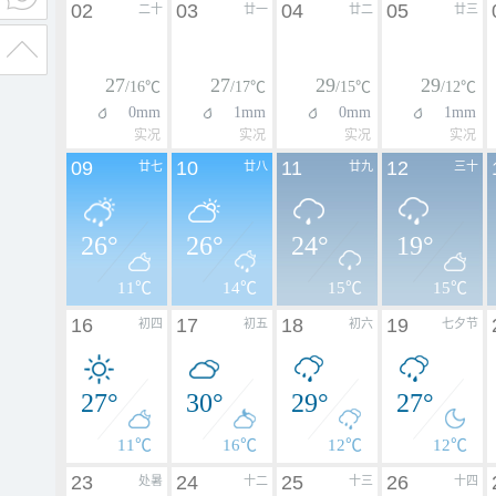
02
03
04
05
二十
廿一
廿二
廿三
27
27
29
29
/16℃
/17℃
/15℃
/12℃
0mm
1mm
0mm
1mm
实况
实况
实况
实况
09
10
11
12
廿七
廿八
廿九
三十
26°
26°
24°
19°
11℃
14℃
15℃
15℃
16
17
18
19
初四
初五
初六
七夕节
27°
30°
29°
27°
11℃
16℃
12℃
12℃
23
24
25
26
处暑
十二
十三
十四