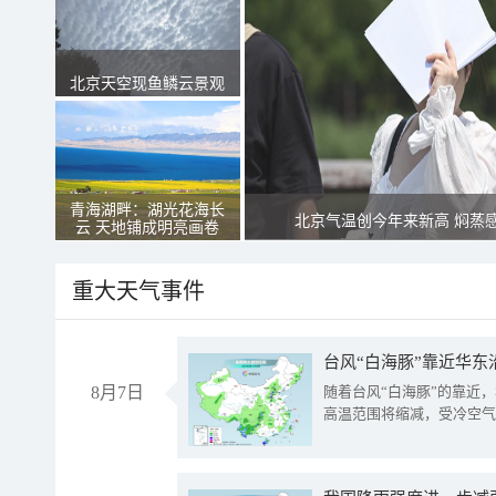
北京天空现鱼鳞云景观
青海湖畔：湖光花海长
北京气温创今年来新高 焖蒸
云 天地铺成明亮画卷
重大天气事件
台风“白海豚”靠近华东
8月7日
随着台风“白海豚”的靠近
高温范围将缩减，受冷空气