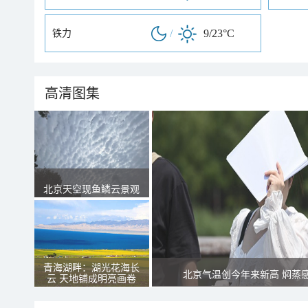
/
9/23°C
铁力
高清图集
北京天空现鱼鳞云景观
青海湖畔：湖光花海长
北京气温创今年来新高 焖蒸
云 天地铺成明亮画卷