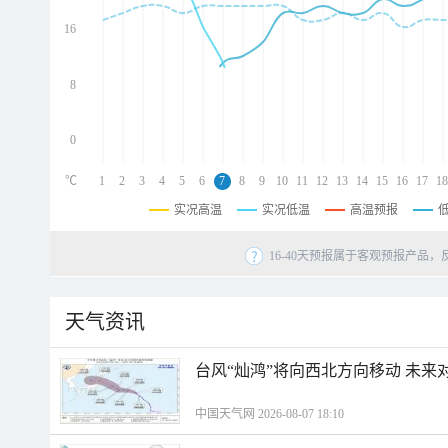
d
d
16
d
8
0
℃
1
2
3
4
5
6
7
8
9
10
11
12
13
14
15
16
17
18
实况高温
实况低温
高温预报
16-40天预报属于客观预报产品，
天气资讯
台风“灿鸿”将向西北方向移动 未来
中国天气网 2026-08-07 18:10