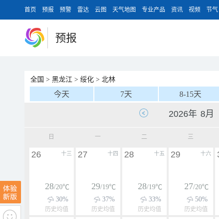
首页
预报
预警
雷达
云图
天气地图
专业产品
资讯
视频
节气
预报
全国
>
黑龙江
>
绥化
>
北林
今天
7天
8-15天
日
一
二
三
26
27
28
29
十三
十四
十五
十六
28
29
28
27
/20℃
/19℃
/19℃
/20℃
30%
37%
33%
50%
历史均值
历史均值
历史均值
历史均值