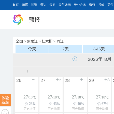
首页
预报
预警
雷达
云图
天气地图
专业产品
资讯
视频
节气
预报
全国
>
黑龙江
>
佳木斯
>
同江
今天
7天
8-15天
日
一
二
三
26
27
28
29
十三
十四
十五
十六
27
27
27
27
/18℃
/18℃
/18℃
/18℃
23%
43%
40%
67%
历史均值
历史均值
历史均值
历史均值