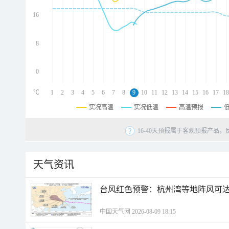
d
d
16
d
8
0
℃
1
2
3
4
5
6
7
8
9
10
11
12
13
14
15
16
17
18
实况高温
实况低温
高温预报
16-40天预报属于客观预报产品，
天气资讯
​台风红色预警：杭州湾等地阵风可达1
中国天气网 2026-08-09 18:15