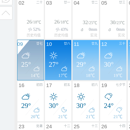
02
03
04
05
二十
廿一
廿二
廿三
26
26
32
30
/18℃
/18℃
/25℃
/23℃
52%
43%
0mm
0mm
历史均值
历史均值
实况
实况
09
10
11
12
廿七
廿八
廿九
三十
25°
27°
29°
30°
14℃
17℃
18℃
19℃
16
17
18
19
初四
初五
初六
七夕节
29°
30°
30°
24°
20℃
21℃
21℃
21℃
23
24
25
26
处暑
十二
十三
十四