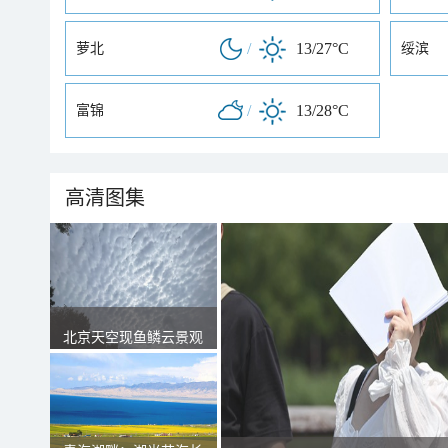
/
13/27°C
萝北
绥滨
/
13/28°C
富锦
高清图集
北京天空现鱼鳞云景观