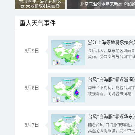
青海湖畔：湖光花海长
北京气温创今年来新高 焖蒸
云 天地铺成明亮画卷
重大天气事件
浙江上海等地将承接台风
8月9日
今后几天，华东地区风雨显
风雨。受冷空气与台风“白
台风“白海豚”靠近浙闽
8月8日
周末至下周初，随着台风“
续强降雨。同时暑热消减，
台风“白海豚”靠近华东
8月7日
随着台风“白海豚”的靠近
高温范围将缩减，受冷空气