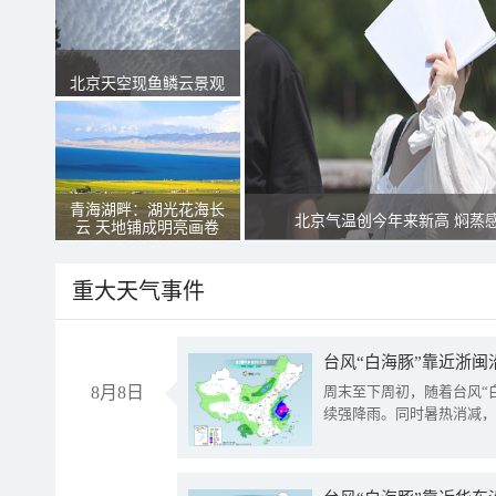
北京天空现鱼鳞云景观
青海湖畔：湖光花海长
北京气温创今年来新高 焖蒸
云 天地铺成明亮画卷
重大天气事件
台风“白海豚”靠近浙闽
8月8日
周末至下周初，随着台风“
续强降雨。同时暑热消减，