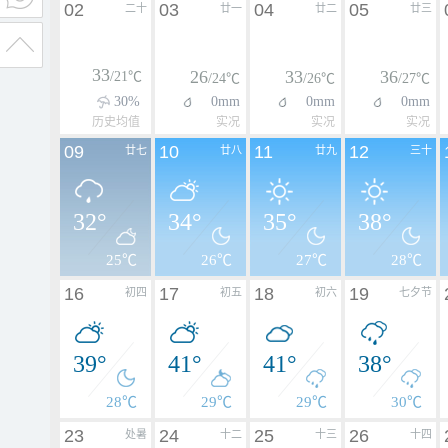
02
03
04
05
二十
廿一
廿二
廿三
33
26
33
36
/21℃
/24℃
/26℃
/27℃
30%
0mm
0mm
0mm
历史均值
实况
实况
实况
09
10
11
12
廿七
廿八
廿九
三十
32°
34°
35°
38°
25℃
26℃
27℃
28℃
16
17
18
19
初四
初五
初六
七夕节
39°
41°
41°
38°
28℃
29℃
29℃
30℃
23
24
25
26
处暑
十二
十三
十四