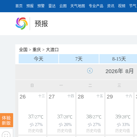
首页
预报
预警
雷达
云图
天气地图
专业产品
资讯
视频
节气
预报
全国
>
重庆
>
大渡口
今天
7天
8-15天
日
一
二
三
26
27
28
29
十三
十四
十五
十六
37
37
38
39
/27℃
/28℃
/27℃
/28℃
27%
20%
27%
33%
历史均值
历史均值
历史均值
历史均值