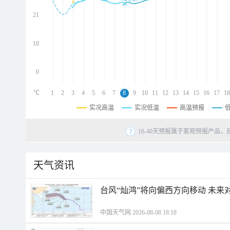
d
d
21
d
10
0
℃
1
2
3
4
5
6
7
8
9
10
11
12
13
14
15
16
17
18
实况高温
实况低温
高温预报
16-40天预报属于客观预报产品，
天气资讯
台风“灿鸿”将向偏西方向移动 未来
中国天气网 2026-08-08 18:18