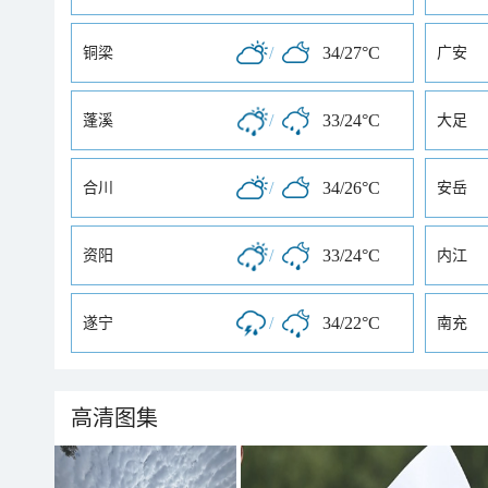
/
34/27°C
铜梁
广安
/
33/24°C
蓬溪
大足
/
34/26°C
合川
安岳
/
33/24°C
资阳
内江
/
34/22°C
遂宁
南充
高清图集