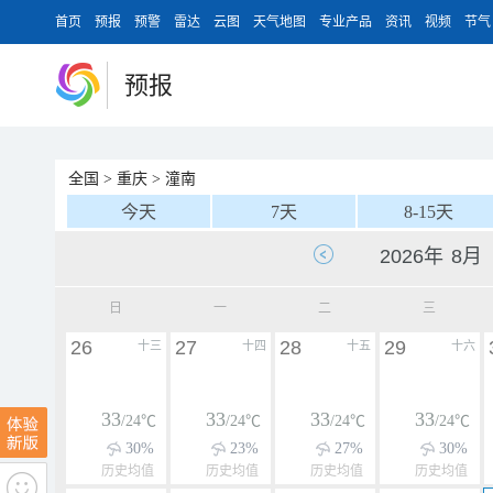
首页
预报
预警
雷达
云图
天气地图
专业产品
资讯
视频
节气
预报
全国
>
重庆
>
潼南
今天
7天
8-15天
日
一
二
三
26
27
28
29
十三
十四
十五
十六
33
33
33
33
/24℃
/24℃
/24℃
/24℃
30%
23%
27%
30%
历史均值
历史均值
历史均值
历史均值