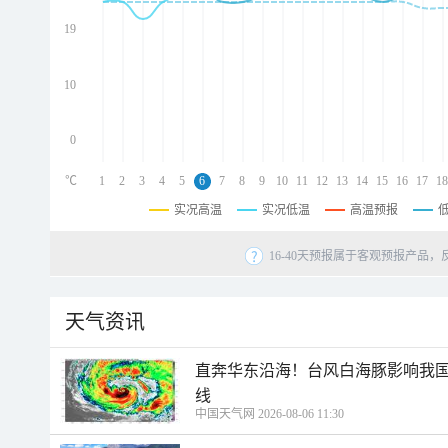
d
d
19
d
10
0
℃
1
2
3
4
5
6
7
8
9
10
11
12
13
14
15
16
17
18
实况高温
实况低温
高温预报
16-40天预报属于客观预报产品，
天气资讯
直奔华东沿海！台风白海豚影响我国
线
中国天气网 2026-08-06 11:30