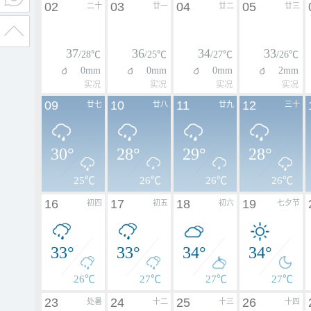
02
03
04
05
二十
廿一
廿二
廿三
37
36
34
33
/28℃
/25℃
/27℃
/26℃
0mm
0mm
0mm
2mm
实况
实况
实况
实况
09
10
11
12
廿七
廿八
廿九
三十
30°
28°
29°
28°
25℃
26℃
26℃
26℃
16
17
18
19
初四
初五
初六
七夕节
33°
33°
34°
34°
26℃
27℃
27℃
27℃
23
24
25
26
处暑
十二
十三
十四