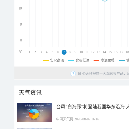
d
d
19
d
9
0
℃
1
2
3
4
5
6
7
8
9
10
11
12
13
14
15
16
17
18
实况高温
实况低温
高温预报
16-40天预报属于客观预报产品，
天气资讯
台风“白海豚”将登陆我国华东沿海
中国天气网 2026-08-07 16:16