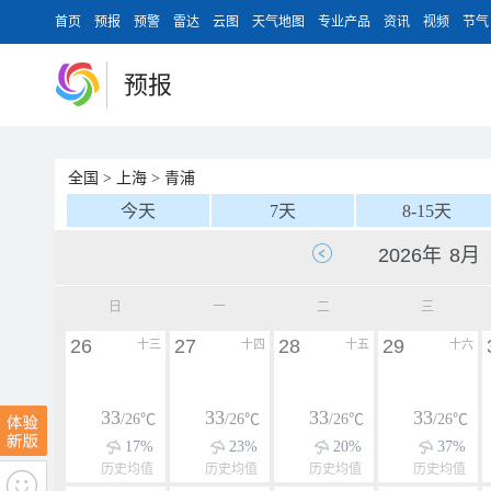
首页
预报
预警
雷达
云图
天气地图
专业产品
资讯
视频
节气
预报
全国
>
上海
>
青浦
今天
7天
8-15天
日
一
二
三
26
27
28
29
十三
十四
十五
十六
33
33
33
33
/26℃
/26℃
/26℃
/26℃
17%
23%
20%
37%
历史均值
历史均值
历史均值
历史均值