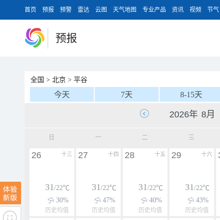
首页
预报
预警
雷达
云图
天气地图
专业产品
资讯
视频
节气
预报
全国
>
北京
>
平谷
今天
7天
8-15天
日
一
二
三
26
27
28
29
十三
十四
十五
十六
31
31
31
31
/22℃
/22℃
/22℃
/22℃
30%
47%
40%
43%
历史均值
历史均值
历史均值
历史均值