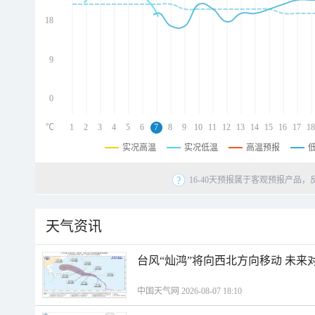
d
d
18
d
9
0
℃
1
2
3
4
5
6
7
8
9
10
11
12
13
14
15
16
17
18
实况高温
实况低温
高温预报
16-40天预报属于客观预报产品，
天气资讯
台风“灿鸿”将向西北方向移动 未来
中国天气网 2026-08-07 18:10