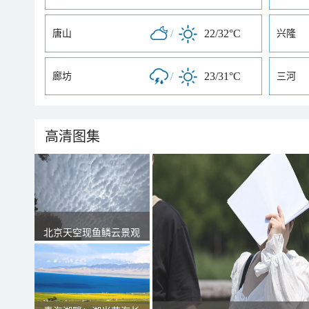
/
22/32°C
唐山
兴隆
/
23/31°C
廊坊
三河
高清图集
北京天空现鱼鳞云景观