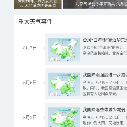
青海湖畔：湖光花海长
北京气温创今年来新高 焖蒸
云 天地铺成明亮画卷
重大天气事件
台风“白海豚”靠近华东
8月7日
随着台风“白海豚”的靠近
高温范围将缩减，受冷空气
8月6日
今明天（8月6日至7日）
散。同时，我国高温范围较
区将有大范围桑拿天。
我国降雨整体减少减弱
8月5日
今明天（8月5日至6日）
地有中到大雨，局地暴雨，