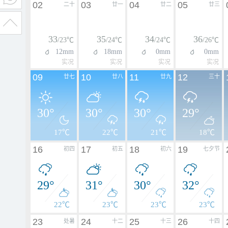
02
03
04
05
二十
廿一
廿二
廿三
33
35
34
36
/23℃
/24℃
/24℃
/26℃
12mm
18mm
0mm
0mm
实况
实况
实况
实况
09
10
11
12
廿七
廿八
廿九
三十
30°
30°
30°
29°
17℃
22℃
21℃
18℃
16
17
18
19
初四
初五
初六
七夕节
29°
31°
30°
32°
22℃
23℃
23℃
23℃
23
24
25
26
处暑
十二
十三
十四