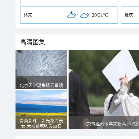
/
20/31°C
怀来
延庆
高清图集
北京天空现鱼鳞云景观
青海湖畔：湖光花海长
北京气温创今年来新高 焖蒸
云 天地铺成明亮画卷