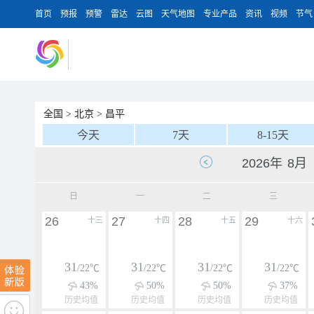
首页
预报
预警
雷达
云图
天气地图
专业产品
资讯
视频
节气
全国
>
北京
>
昌平
今天
7天
8-15天
日
一
二
三
26
27
28
29
十三
十四
十五
十六
31
31
31
31
/22℃
/22℃
/22℃
/22℃
43%
50%
50%
37%
历史均值
历史均值
历史均值
历史均值