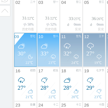
02
03
04
05
二十
廿一
廿二
廿三
31
31
33
36
/22℃
/22℃
/25℃
/26℃
50%
52%
0mm
0mm
历史均值
历史均值
实况
实况
09
10
11
12
廿七
廿八
廿九
三十
30°
33°
32°
27°
22℃
23℃
24℃
19℃
16
17
18
19
初四
初五
初六
七夕节
27°
28°
28°
29°
21℃
22℃
20℃
23℃
23
24
25
26
处暑
十二
十三
十四