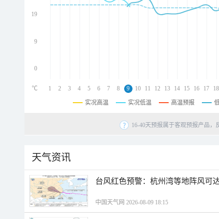
d
d
19
d
9
0
℃
1
2
3
4
5
6
7
8
9
10
11
12
13
14
15
16
17
18
实况高温
实况低温
高温预报
16-40天预报属于客观预报产品，
天气资讯
​台风红色预警：杭州湾等地阵风可达1
中国天气网 2026-08-09 18:15