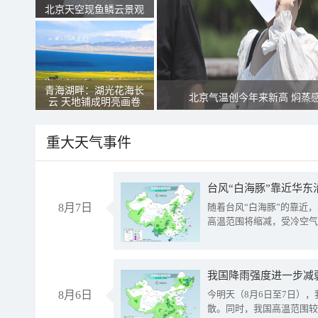
北京天空现鱼鳞云景观
青海湖畔：湖光花海长
北京气温创今年来新高 焖蒸
云 天地铺成明亮画卷
重大天气事件
台风“白海豚”靠近华东
8月7日
随着台风“白海豚”的靠近
高温范围将缩减，受冷空气
8月6日
今明天（8月6日至7日）
散。同时，我国高温范围较