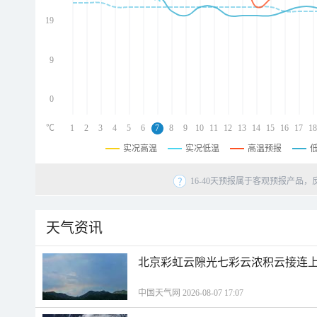
d
d
19
d
9
0
℃
1
2
3
4
5
6
7
8
9
10
11
12
13
14
15
16
17
18
实况高温
实况低温
高温预报
16-40天预报属于客观预报产品，
天气资讯
北京彩虹云隙光七彩云浓积云接连
中国天气网 2026-08-07 17:07