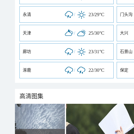
/
23/29°C
永清
门头沟
/
25/30°C
天津
大兴
/
23/31°C
廊坊
石景山
/
22/30°C
涿鹿
保定
高清图集