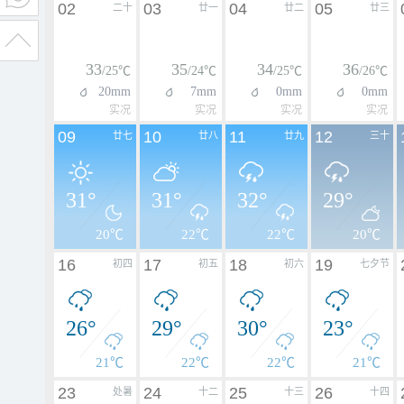
02
03
04
05
二十
廿一
廿二
廿三
33
35
34
36
/25℃
/24℃
/25℃
/26℃
20mm
7mm
0mm
0mm
实况
实况
实况
实况
09
10
11
12
廿七
廿八
廿九
三十
31°
31°
32°
29°
20℃
22℃
22℃
20℃
16
17
18
19
初四
初五
初六
七夕节
26°
29°
30°
23°
21℃
22℃
22℃
21℃
23
24
25
26
处暑
十二
十三
十四