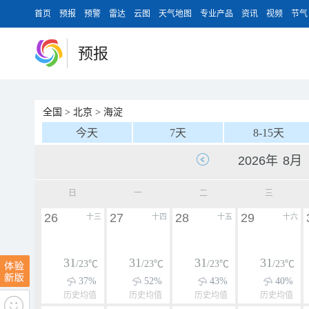
首页
预报
预警
雷达
云图
天气地图
专业产品
资讯
视频
节气
预报
全国
>
北京
>
海淀
今天
7天
8-15天
日
一
二
三
26
27
28
29
十三
十四
十五
十六
31
31
31
31
/23℃
/23℃
/23℃
/23℃
37%
52%
43%
40%
历史均值
历史均值
历史均值
历史均值