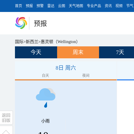
首页
预报
预警
雷达
云图
天气地图
专业产品
资讯
视频
节气
预报
国际
>
新西兰
>
惠灵顿（Wellington）
今天
周末
7天
8日 周六
白天
夜间
小雨