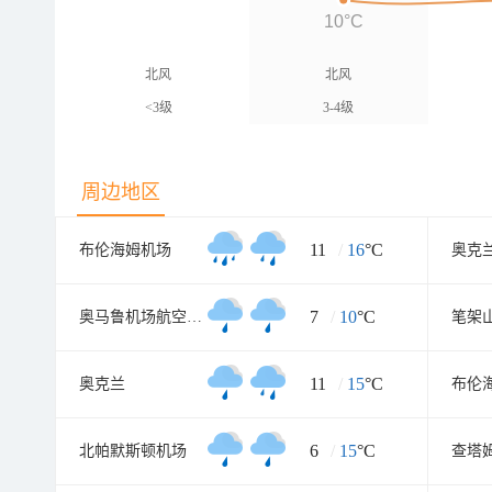
10°C
北风
北风
<3级
3-4级
周边地区
11
/
16
°C
布伦海姆机场
奥克
7
/
10
°C
奥马鲁机场航空气象处
笔架
11
/
15
°C
奥克兰
6
/
15
°C
北帕默斯顿机场
查塔