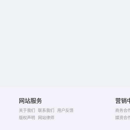
网站服务
营销
关于我们
联系我们
用户反馈
商务合
版权声明
网站律师
媒资合