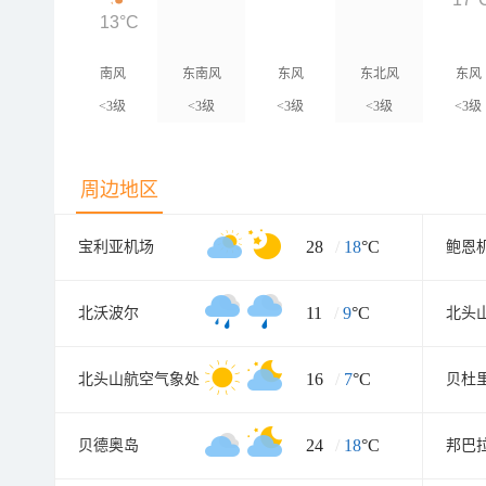
13°C
南风
东南风
东风
东北风
东风
<3级
<3级
<3级
<3级
<3级
周边地区
28
/
18
°C
宝利亚机场
鲍恩
11
/
9
°C
北沃波尔
北头
16
/
7
°C
北头山航空气象处
贝杜
24
/
18
°C
贝德奥岛
邦巴