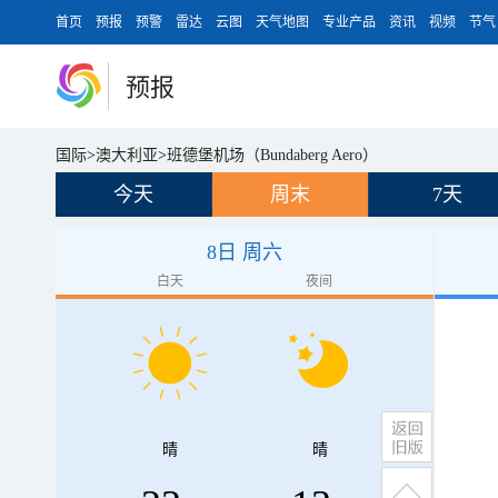
首页
预报
预警
雷达
云图
天气地图
专业产品
资讯
视频
节气
预报
国际
>
澳大利亚
>
班德堡机场（Bundaberg Aero）
今天
周末
7天
8日 周六
白天
夜间
晴
晴