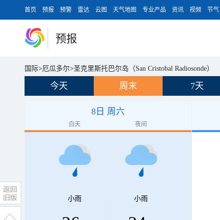
首页
预报
预警
雷达
云图
天气地图
专业产品
资讯
视频
节气
预报
国际
>
厄瓜多尔
>
圣克里斯托巴尔岛（San Cristobal Radiosonde）
今天
周末
7天
8日 周六
白天
夜间
小雨
小雨