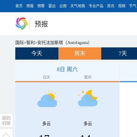
首页
预报
预警
雷达
云图
天气地图
专业产品
资讯
视频
节气
预报
国际
>
智利
>
安托法加斯塔（Antofagasta）
今天
周末
7天
8日 周六
白天
夜间
多云
多云