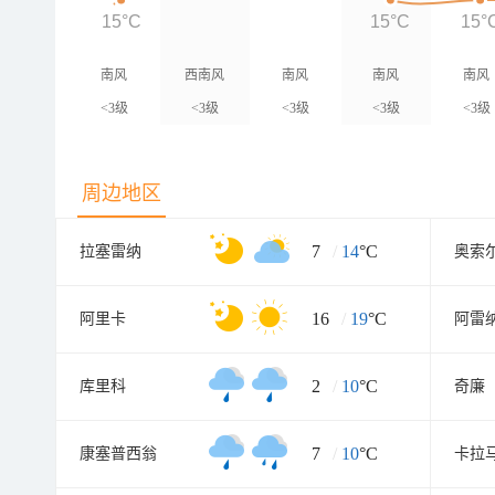
15°C
15°C
15°
南风
西南风
南风
南风
南风
<3级
<3级
<3级
<3级
<3级
周边地区
7
/
14
°C
拉塞雷纳
奥索
16
/
19
°C
阿里卡
阿雷
2
/
10
°C
库里科
奇廉
7
/
10
°C
康塞普西翁
卡拉