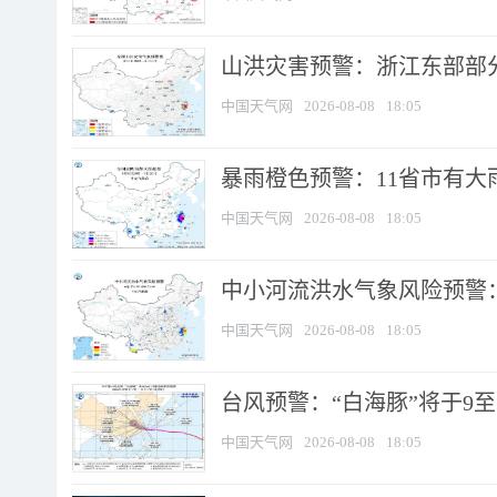
山洪灾害预警：浙江东部部
中国天气网
2026-08-08
18:05
暴雨橙色预警：11省市有大雨
中国天气网
2026-08-08
18:05
中小河流洪水气象风险预警：
中国天气网
2026-08-08
18:05
台风预警：“白海豚”将于9至1
中国天气网
2026-08-08
18:05