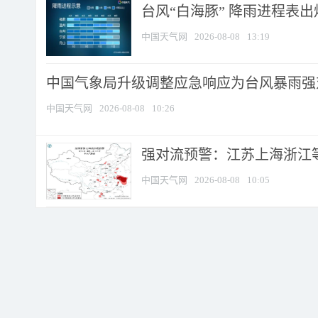
台风“白海豚” 降雨进程表出炉
中国天气网
2026-08-08
13:19
中国气象局升级调整应急响应为台风暴雨强
中国天气网
2026-08-08
10:26
强对流预警：江苏上海浙江等地
中国天气网
2026-08-08
10:05