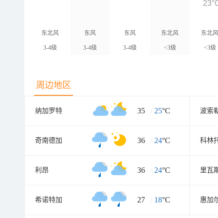
23°
东北风
东风
东风
东北风
东北
3-4级
3-4级
3-4级
<3级
<3级
周边地区
35
/
25
°C
纳加罗特
波索
36
/
24
°C
奇南德加
科林
36
/
24
°C
利昂
里瓦
27
/
18
°C
希诺特加
惠加