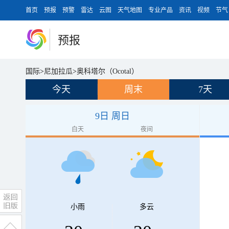
首页
预报
预警
雷达
云图
天气地图
专业产品
资讯
视频
节气
预报
国际
>
尼加拉瓜
>
奥科塔尔（Ocotal）
今天
周末
7天
9日 周日
白天
夜间
小雨
多云