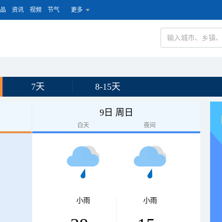
品
资讯
视频
节气
更多
7天
8-15天
9日 周日
白天
夜间
小雨
小雨