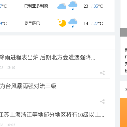
7
°C
23
/
35
°C
巴利亚多利德
9
°C
14
/
27
°C
奥里萨巴
 降雨进程表出炉 后期北方会遭遇强降...
08
13:19
为台风暴雨强对流三级
苏上海浙江等地部分地区将有10级以上...
08
10:05