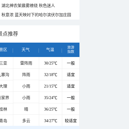
湖北神农架晨雾缭绕 秋色迷人
秋意浓 蓝天映衬下的哈尔滨伏尔加庄园
景点推荐
旅游
景区
天气
气温
指数
三亚
雷阵雨
30/25℃
一般
九寨沟
阵雨
32/18℃
适宜
大理
小雨
21/15℃
适宜
张家界
小雨
35/24℃
一般
桂林
晴
36/25℃
一般
青岛
多云
34/27℃
较适宜