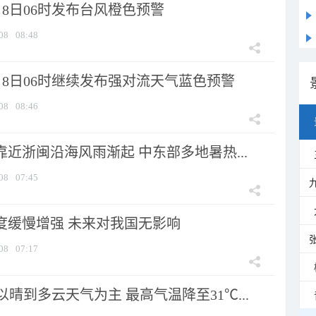
8日06时发布台风橙色预警
08
08:48
月8日06时继续发布强对流天气蓝色预警
08
08:46
靠近浙闽沿海风雨渐起 中东部多地暑热...
08
07:45
强度缓慢增强 未来对我国无影响
08
07:17
晴到多云天气为主 最高气温降至31℃...