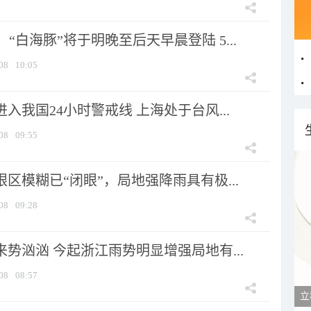
“白海豚”将于明晚至后天早晨登陆 5...
08
10:05
进入我国24小时警戒线 上海处于台风...
08
09:55
眼区模糊已“闭眼”，局地强降雨具有极...
08
09:28
来势汹汹 今起浙江雨势明显增强局地有...
08
08:57
立