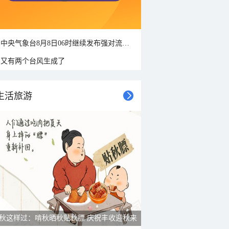
中央气象台8月8日06时继续发布强对流天气蓝色预警
又有两个台风生成了
生活旅游
秋这样过：啃秋晒秋贴秋膘 庆祝丰收迎秋来