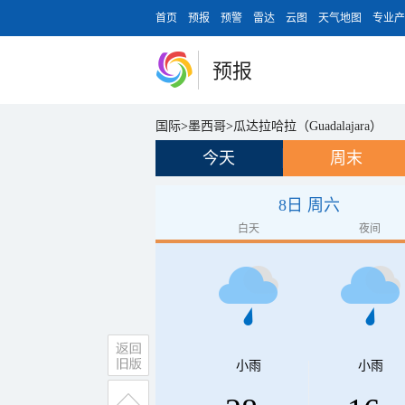
首页
预报
预警
雷达
云图
天气地图
专业产
预报
国际
>
墨西哥
>
瓜达拉哈拉（Guadalajara）
今天
周末
8日 周六
白天
夜间
小雨
小雨