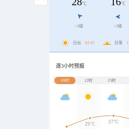
28
16
℃
℃
<3级
<3级
日出
04:43
日落
1
逐3小时预报
09时
12时
15时
27°C
25°C