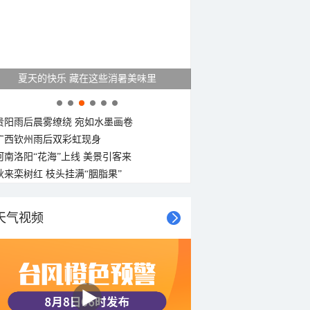
夏天的快乐 藏在这些消暑美味里
贵阳雨后晨雾缭绕 宛如水墨画卷
广西钦州雨后双彩虹现身
河南洛阳“花海”上线 美景引客来
秋来栾树红 枝头挂满“胭脂果”
天气视频