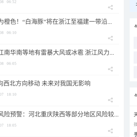
08
06:52
橙色！“白海豚”将在浙江至福建一带沿...
08
06:10
南华南等地有雷暴大风或冰雹 浙江风力...
08
06:05
将向西北方向移动 未来对我国无影响
07
18:10
风险预警：河北重庆陕西等部分地区风险较...
拨
07
18:05