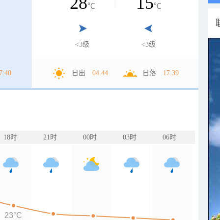
28
15
℃
℃
<3级
<3级
7:40
日出
04:44
日落
17:39
18时
21时
00时
03时
06时
23°C