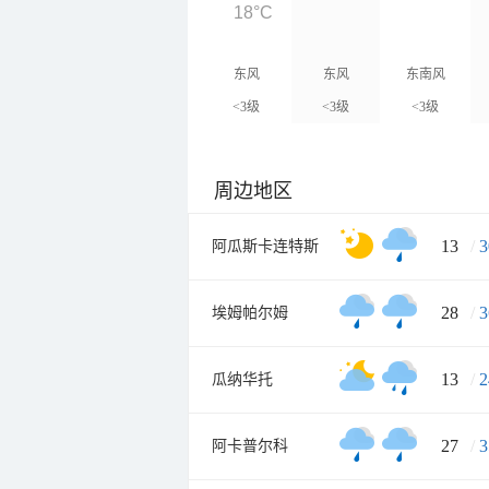
18°C
东风
东风
东南风
<3级
<3级
<3级
周边地区
13
/
3
阿瓜斯卡连特斯
28
/
3
埃姆帕尔姆
13
/
2
瓜纳华托
27
/
3
阿卡普尔科