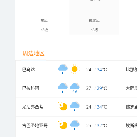
东风
东北风
<3级
<3级
周边地区
24
/
34
°C
巴乌达
比那
27
/
29
°C
巴拉科阿
大萨
24
/
34
°C
尤尼弗西蒂
佛罗
25
/
32
°C
古巴圣地亚哥
埃斯