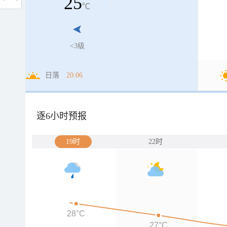
25
℃
<3级
日落
20:06
逐6小时预报
19时
22时
28°C
27°C