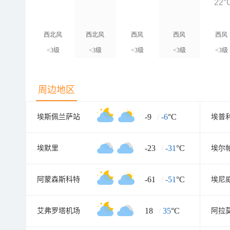
22°
西北风
西北风
西风
西风
西风
<3级
<3级
<3级
<3级
<3级
周边地区
-9
/
-6
°C
埃斯佩兰萨站
埃普
-23
/
-31
°C
埃默里
埃尔
-61
/
-51
°C
阿蒙森斯科特
埃尼
18
/
35
°C
艾弗罗塔机场
阿拉