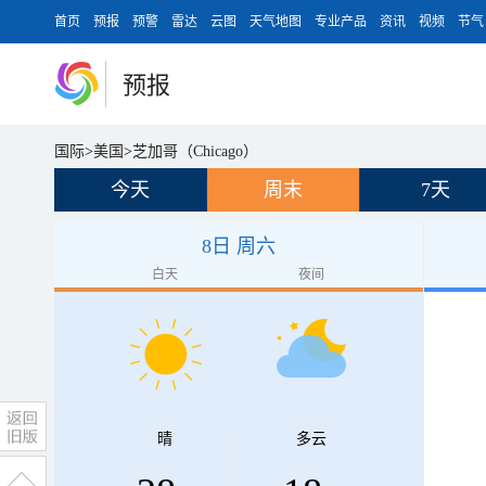
首页
预报
预警
雷达
云图
天气地图
专业产品
资讯
视频
节气
预报
国际
>
美国
>
芝加哥（Chicago）
今天
周末
7天
8日 周六
白天
夜间
晴
多云