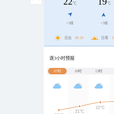
22
19
℃
℃
<3级
<3级
日出
06:19
日落
1
逐3小时预报
07时
10时
13时
22°C
21°C