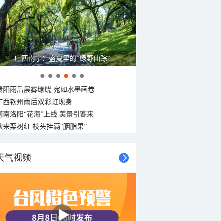
广西南宁：盛夏里的“绿野仙踪”
贵阳雨后晨雾缭绕 宛如水墨画卷
广西钦州雨后双彩虹现身
河南洛阳“花海”上线 美景引客来
秋来栾树红 枝头挂满“胭脂果”
天气视频