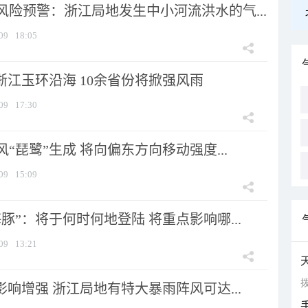
风险预警：浙江局地发生中小河流洪水的气...
09
18:05
浙江玉环沿海 10余省份将掀强风雨
09
17:30
风“琵鹭”生成 将向偏东方向移动强度...
09
15:09
豚”：将于何时何地登陆 将重点影响哪...
09
13:21
拨
影响增强 浙江局地有特大暴雨阵风可达...