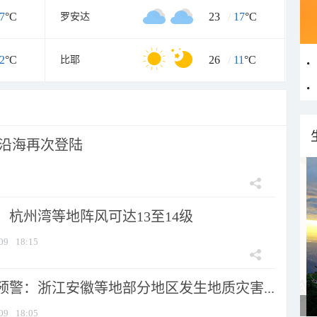
7
°C
23
/
17
°C
罗安达
2
°C
26
/
11
°C
比耶
市沿海再次登陆
：杭州湾等地阵风可达13至14级
09
18:15
预警：浙江安徽等地部分地区发生地质灾害...
09
18:05