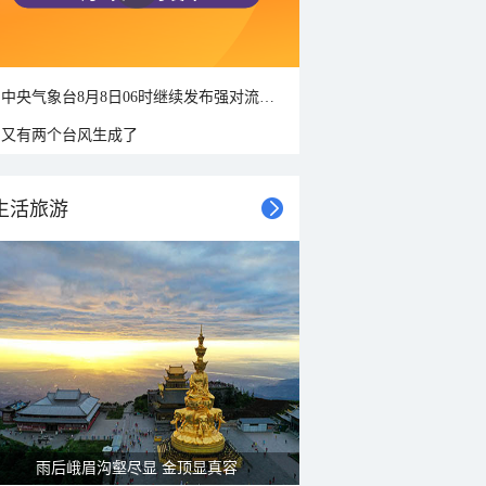
中央气象台8月8日06时继续发布强对流天气蓝色预警
又有两个台风生成了
生活旅游
雨后峨眉沟壑尽显 金顶显真容