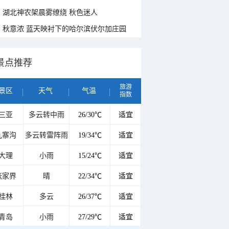
湖北神农架晨雾缭绕 秋色迷人
秋意浓 蓝天映衬下的哈尔滨伏尔加庄园
景点推荐
旅游
景区
天气
气温
指数
三亚
多云转中雨
26/30℃
适宜
九寨沟
多云转雷阵雨
19/34℃
适宜
大理
小雨
15/24℃
适宜
张家界
晴
22/34℃
适宜
桂林
多云
26/37℃
适宜
青岛
小雨
27/29℃
适宜