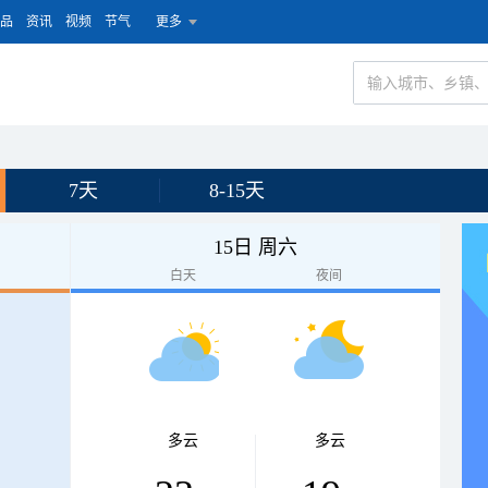
品
资讯
视频
节气
更多
7天
8-15天
15日 周六
白天
夜间
多云
多云