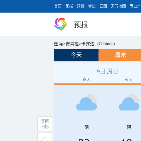
首页
预报
预警
雷达
云图
天气地图
专业产
预报
国际
>
安哥拉
>
卡宾达（Cabinda）
今天
周末
9日 周日
白天
夜间
阴
阴