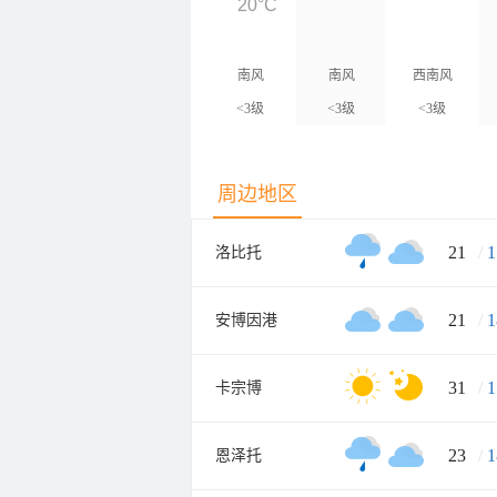
20°C
南风
南风
西南风
<3级
<3级
<3级
周边地区
21
/
1
洛比托
21
/
1
安博因港
31
/
1
卡宗博
23
/
1
恩泽托