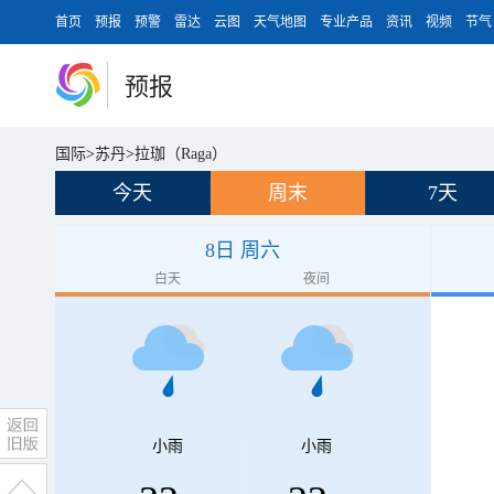
首页
预报
预警
雷达
云图
天气地图
专业产品
资讯
视频
节气
预报
国际
>
苏丹
>
拉珈（Raga）
今天
周末
7天
8日 周六
白天
夜间
小雨
小雨