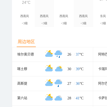
24°C
西南风
西南风
西南风
西南风
东风
<3级
<3级
<3级
<3级
<3级
周边地区
26
/
37
°C
埃尔奥贝德
阿特
30
/
39
°C
喀土穆
卡瑞
27
/
36
°C
高斯提
阿尔
28
/
41
°C
第六站
卡萨