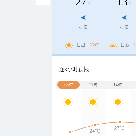
27
13
℃
℃
<3级
<3级
日出
06:09
日落
1
逐3小时预报
08时
11时
14时
27°C
24°C