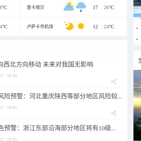
8
°C
17
/
26
°C
恩卡塔贝
4
°C
12
/
24
°C
卢萨卡市机场
将向西北方向移动 未来对我国无影响
07
18:10
风险预警：河北重庆陕西等部分地区风险较...
07
18:05
预警：浙江东部沿海部分地区将有10级...
07
18:05