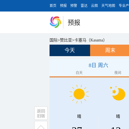
首页
预报
预警
雷达
云图
天气地图
专业产
预报
国际
>
赞比亚
>
卡塞马（Kasama）
今天
周末
8日 周六
白天
夜间
晴
晴