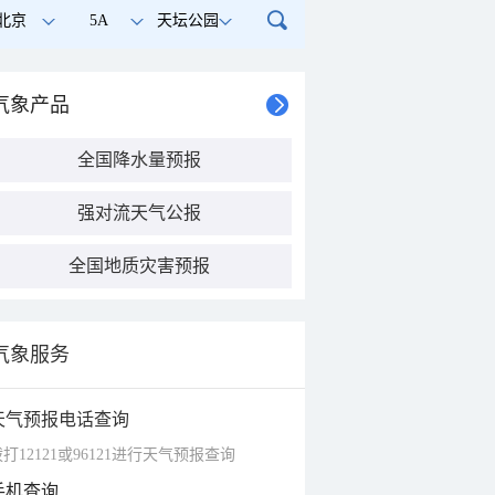
北京
5A
天坛公园
气象产品
全国降水量预报
强对流天气公报
全国地质灾害预报
气象服务
天气预报电话查询
打12121或96121进行天气预报查询
手机查询