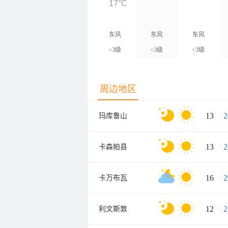
17°C
东风
东风
东风
<3级
<3级
<3级
周边地区
13
/
2
玛库鲁山
13
/
2
卡森帕县
16
/
2
卡万布瓦
12
/
2
利文斯敦