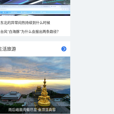
东北的异常闷热持续到什么时候
台风“白海豚”为什么会报出两条路径？
生活旅游
雨后峨眉沟壑尽显 金顶显真容