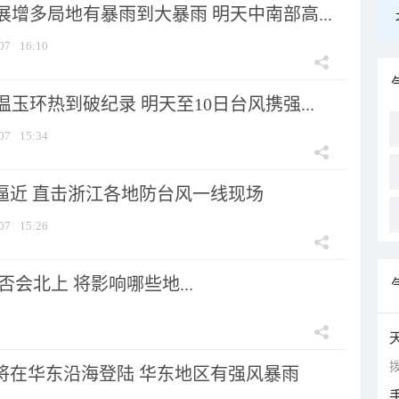
增多局地有暴雨到大暴雨 明天中南部高...
07
16:10
玉环热到破纪录 明天至10日台风携强...
07
15:34
”逼近 直击浙江各地防台风一线现场
07
15:26
会北上 将影响哪些地...
拨
”将在华东沿海登陆 华东地区有强风暴雨