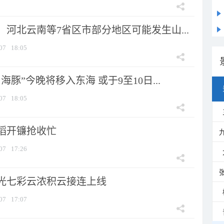
河北云南等7省区市部分地区可能发生山...
07
18:05
海豚”今晚将移入东海 或于9至10日...
07
18:05
稻开镰抢收忙
07
17:26
光七彩云浓积云接连上线
07
17:07