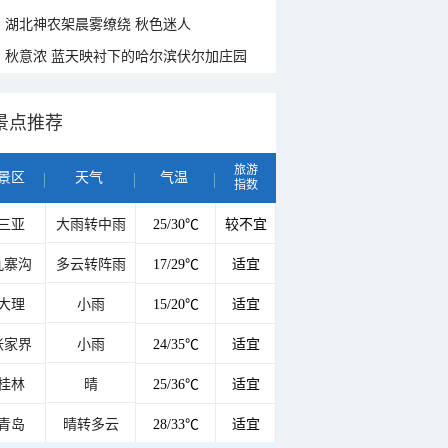
湖北神农架晨雾缭绕 秋色迷人
秋意浓 蓝天映衬下的哈尔滨伏尔加庄园
景点推荐
旅游
景区
天气
气温
指数
三亚
大雨转中雨
25/30℃
较不宜
九寨沟
多云转阵雨
17/29℃
适宜
大理
小雨
15/20℃
适宜
张家界
小雨
24/35℃
适宜
桂林
晴
25/36℃
适宜
青岛
晴转多云
28/33℃
适宜