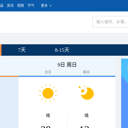
品
资讯
视频
节气
更多
7天
8-15天
9日 周日
白天
夜间
晴
晴