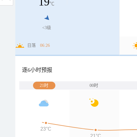
19
℃
<3级
日落
06:26
逐6小时预报
21时
00时
23°C
21°C