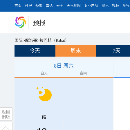
首页
预报
预警
雷达
云图
天气地图
专业产品
资讯
视频
节气
预报
国际
>
摩洛哥
>
拉巴特（Rabat）
今天
周末
7天
8日 周六
白天
夜间
晴