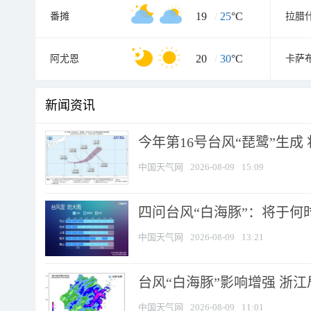
19
/
25
°C
番摊
拉腊
20
/
30
°C
阿尤恩
卡萨
新闻资讯
今年第16号台风“琵鹭”生成 
中国天气网
2026-08-09
15:09
四问台风“白海豚”：将于何时
中国天气网
2026-08-09
13:21
台风“白海豚”影响增强 浙江
中国天气网
2026-08-09
11:01