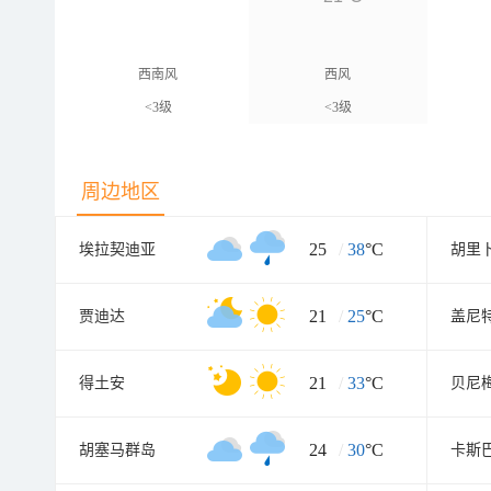
西南风
西风
<3级
<3级
周边地区
25
/
38
°C
埃拉契迪亚
胡里
21
/
25
°C
贾迪达
盖尼
21
/
33
°C
得土安
贝尼
24
/
30
°C
胡塞马群岛
卡斯