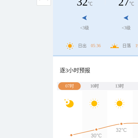
32
27
℃
℃
<3级
<3级
日出
05:36
日落
1
逐3小时预报
07时
10时
13时
32°C
30°C