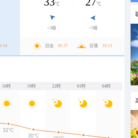
33
27
℃
℃
<3级
<3级
9:14
日出
05:37
日落
19:13
16时
19时
22时
01时
04时
32°C
30°C