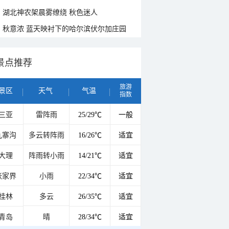
湖北神农架晨雾缭绕 秋色迷人
秋意浓 蓝天映衬下的哈尔滨伏尔加庄园
景点推荐
旅游
景区
天气
气温
指数
三亚
雷阵雨
25/29℃
一般
九寨沟
多云转阵雨
16/26℃
适宜
大理
阵雨转小雨
14/21℃
适宜
张家界
小雨
22/34℃
适宜
桂林
多云
26/35℃
适宜
青岛
晴
28/34℃
适宜