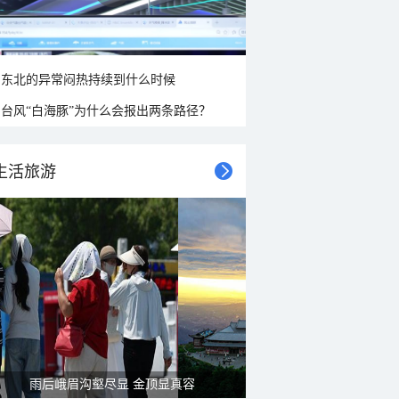
东北的异常闷热持续到什么时候
台风“白海豚”为什么会报出两条路径？
生活旅游
雨后峨眉沟壑尽显 金顶显真容