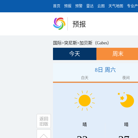
首页
预报
预警
雷达
云图
天气地图
专业产
预报
国际
>
突尼斯
>
加贝斯（Gabes）
今天
周末
8日 周六
白天
夜间
晴
晴