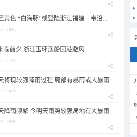
黄色 “白海豚”或登陆浙江福建一带沿...
06
18:05
”来临前夕 浙江玉环渔船回港避风
06
17:06
将现较强降雨过程 局部有暴雨或大暴雨...
06
16:37
天降雨频繁 今明天雨势较强局地有大暴雨
06
15:50