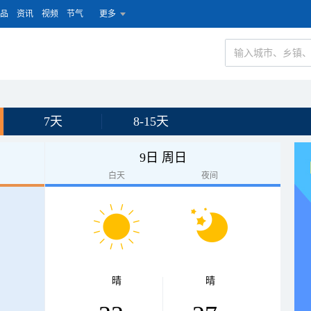
品
资讯
视频
节气
更多
7天
8-15天
9日 周日
白天
夜间
晴
晴