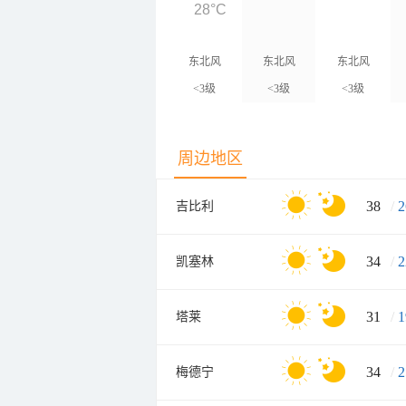
28°C
东北风
东北风
东北风
<3级
<3级
<3级
周边地区
38
/
2
吉比利
34
/
2
凯塞林
31
/
1
塔莱
34
/
2
梅德宁