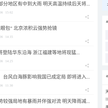
分地区有中到大雨 明天高温持续后天将...
06
15:02
显眼包” 北京浓积云强势抢镜
06
14:35
将登陆华东沿海 浙江福建等地将现猛...
06
14:25
台风白海豚影响我国已成定局 即将进入...
06
11:30
拨
较强局地有暴雨并伴强对流 明天降雨减...