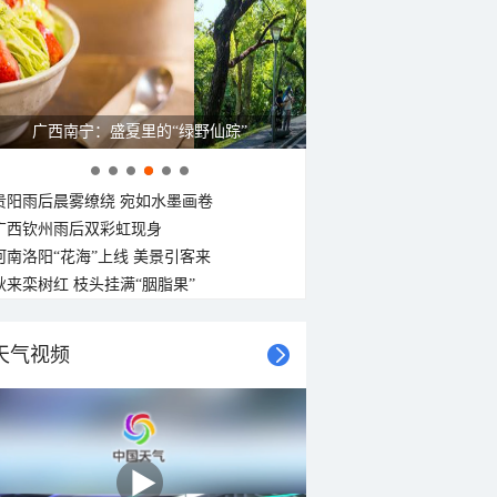
广西南宁：盛夏里的“绿野仙踪”
贵阳雨后晨雾缭绕 宛如水墨画卷
广西钦州雨后双彩虹现身
河南洛阳“花海”上线 美景引客来
秋来栾树红 枝头挂满“胭脂果”
天气视频