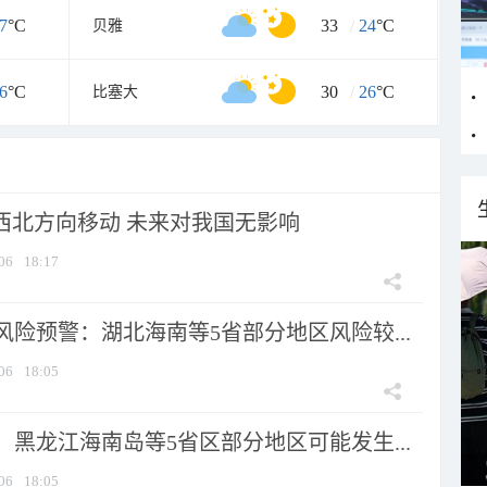
7
°C
33
/
24
°C
贝雅
6
°C
30
/
26
°C
比塞大
向西北方向移动 未来对我国无影响
06
18:17
险预警：湖北海南等5省部分地区风险较...
06
18:05
黑龙江海南岛等5省区部分地区可能发生...
06
18:05