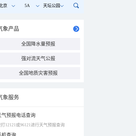
北京
5A
天坛公园
气象产品
全国降水量预报
强对流天气公报
全国地质灾害预报
气象服务
天气预报电话查询
打12121或96121进行天气预报查询
手机查询