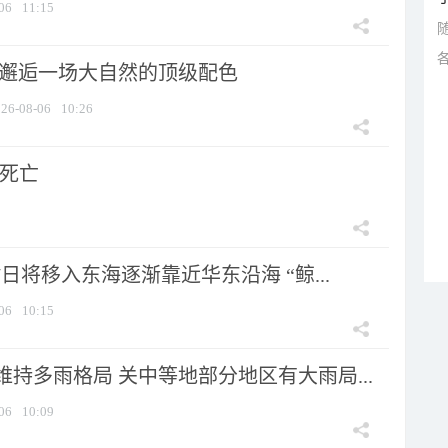
06
11:15
 邂逅一场大自然的顶级配色
26-08-06
10:26
人死亡
7日将移入东海逐渐靠近华东沿海 “鲸...
06
10:15
持多雨格局 关中等地部分地区有大雨局...
06
10:09