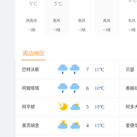
8°
5°C
5°C
西南风
南风
南风
南风
东风
<3级
<3级
<3级
<3级
<3级
周边地区
7
/
11
°C
巴特沃斯
贝瑟
6
/
10
°C
阿姆塔塔
奥赫
5
/
19
°C
阿平顿
阿多
4
/
15
°C
奥茨胡恩
爱德