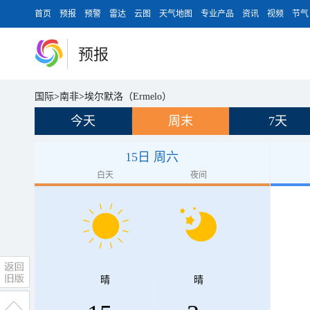
首页
预报
预警
雷达
云图
天气地图
专业产品
资讯
视频
节气
预报
国际
>
南非
>
埃尔默洛（Ermelo）
今天
周末
7天
15日 周六
白天
夜间
晴
晴