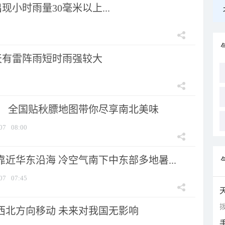
小时雨量30毫米以上...
天有雷阵雨短时雨强较大
节！ 全国贴秋膘地图带你尽享南北美味
07
08:00
靠近华东沿海 冷空气南下中东部多地暑...
07
07:45
拨
向西北方向移动 未来对我国无影响