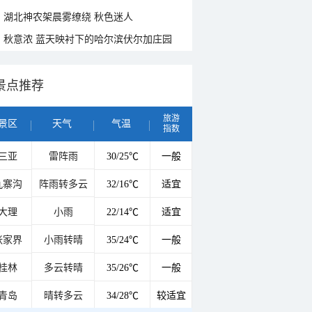
湖北神农架晨雾缭绕 秋色迷人
秋意浓 蓝天映衬下的哈尔滨伏尔加庄园
景点推荐
旅游
景区
天气
气温
指数
三亚
雷阵雨
30/25℃
一般
九寨沟
阵雨转多云
32/16℃
适宜
大理
小雨
22/14℃
适宜
张家界
小雨转晴
35/24℃
一般
桂林
多云转晴
35/26℃
一般
青岛
晴转多云
34/28℃
较适宜