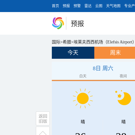
首页
预报
预警
雷达
云图
天气地图
专业产
预报
国际
>
希腊
>
埃莱夫西西机场（Elefsis Airport
今天
周末
8日 周六
白天
夜间
晴
晴