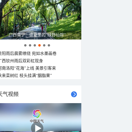
广西南宁：盛夏里的“绿野仙踪”
贵阳雨后晨雾缭绕 宛如水墨画卷
广西钦州雨后双彩虹现身
河南洛阳“花海”上线 美景引客来
秋来栾树红 枝头挂满“胭脂果”
天气视频