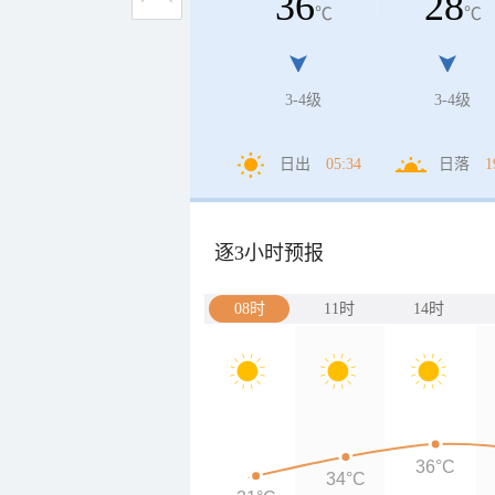
36
28
℃
℃
3-4级
3-4级
日出
05:34
日落
1
逐3小时预报
08时
11时
14时
36°C
34°C