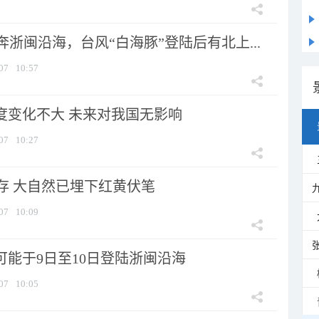
浙闽沿海，台风“白海豚”登陆后有北上...
07
10:57
强度变化不大 未来对我国无影响
07
10:27
存 大自然已埋下红黄伏笔
07
10:09
可能于9日至10日登陆浙闽沿海
07
10:05