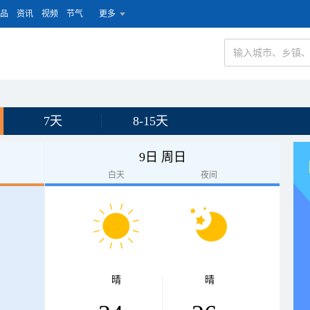
品
资讯
视频
节气
更多
）
7天
8-15天
9日 周日
白天
夜间
晴
晴