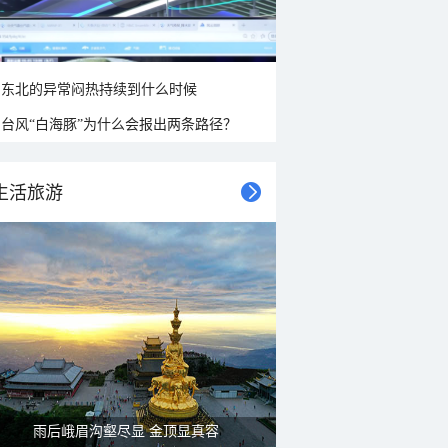
东北的异常闷热持续到什么时候
台风“白海豚”为什么会报出两条路径？
生活旅游
雨后峨眉沟壑尽显 金顶显真容