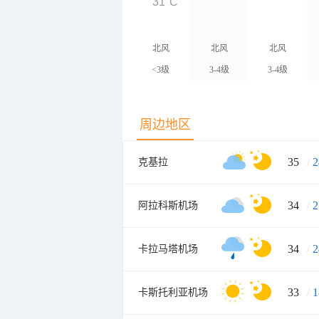
31°C
北风
北风
北风
<3级
3-4级
3-4级
周边地区
35
/
2
克基拉
34
/
2
阿拉科斯机场
34
/
2
卡拉马塔机场
33
/
1
卡斯托利亚机场