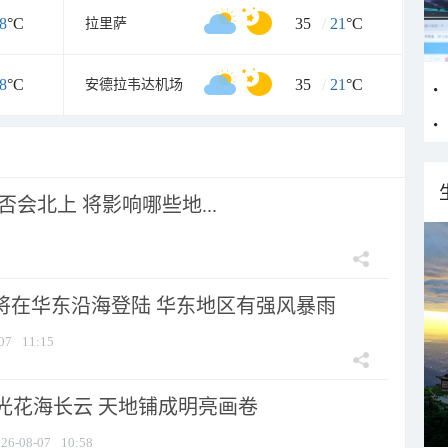
8
°C
35
/
21
°C
拉里萨
8
°C
35
/
21
°C
安德拉韦达机场
会北上 将影响哪些地...
”将在华东沿海登陆 华东地区有强风暴雨
07
11:15
光花海长云 天地铺成明亮画卷
26-08-07
10:58