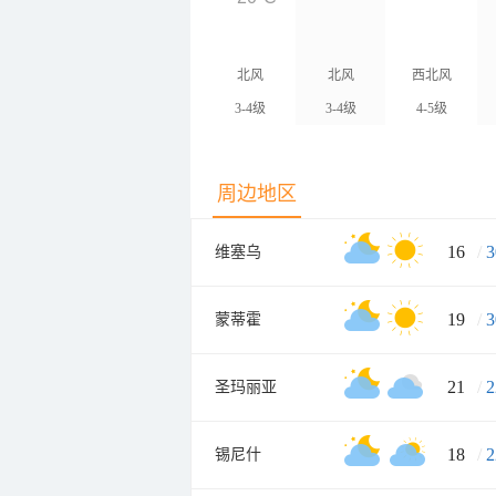
北风
北风
西北风
3-4级
3-4级
4-5级
周边地区
16
/
3
维塞乌
19
/
3
蒙蒂霍
21
/
2
圣玛丽亚
18
/
2
锡尼什