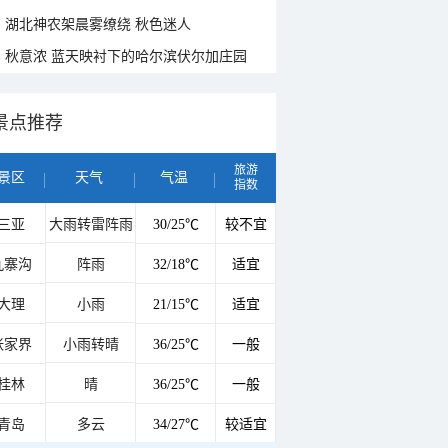
湖北神农架晨雾缭绕 秋色迷人
秋意浓 蓝天映衬下的哈尔滨伏尔加庄园
景点推荐
旅游
景区
天气
气温
指数
三亚
大雨转雷阵雨
30/25℃
较不宜
九寨沟
阵雨
32/18℃
适宜
大理
小雨
21/15℃
适宜
张家界
小雨转晴
36/25℃
一般
桂林
晴
36/25℃
一般
青岛
多云
34/27℃
较适宜