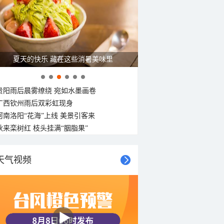
夏天的快乐 藏在这些消暑美味里
贵阳雨后晨雾缭绕 宛如水墨画卷
广西钦州雨后双彩虹现身
河南洛阳“花海”上线 美景引客来
秋来栾树红 枝头挂满“胭脂果”
天气视频