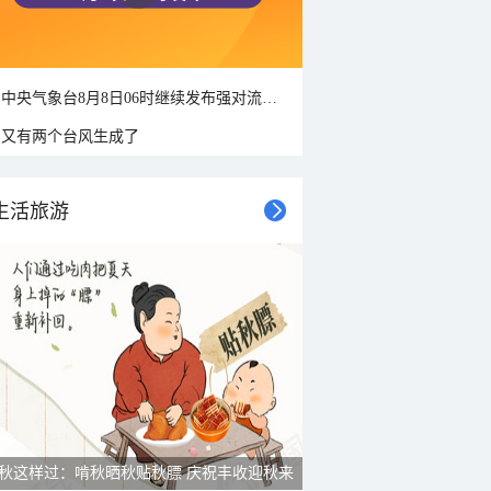
中央气象台8月8日06时继续发布强对流天气蓝色预警
又有两个台风生成了
生活旅游
秋这样过：啃秋晒秋贴秋膘 庆祝丰收迎秋来