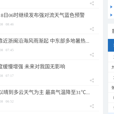
月8日06时继续发布强对流天气蓝色预警
08
08:46
靠近浙闽沿海风雨渐起 中东部多地暑热...
08
07:45
强度缓慢增强 未来对我国无影响
08
07:17
晴到多云天气为主 最高气温降至31℃...
08
06:52