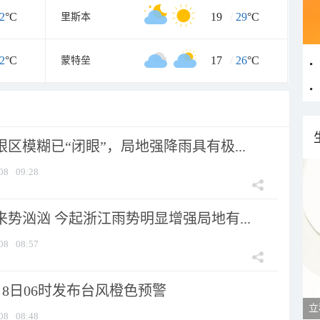
2
°C
19
/
29
°C
里斯本
2
°C
17
/
26
°C
蒙特垒
眼区模糊已“闭眼”，局地强降雨具有极...
08
09:28
来势汹汹 今起浙江雨势明显增强局地有...
08
08:57
8日06时发布台风橙色预警
立
08
08:48