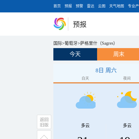
首页
预报
预警
雷达
云图
天气地图
专业产
预报
国际
>
葡萄牙
>
萨格里什（Sagres）
今天
周末
8日 周六
白天
夜间
多云
多云