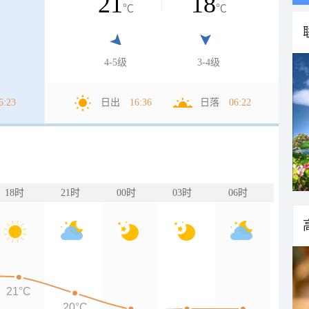
21
18
℃
℃
4-5级
3-4级
6:23
日出
16:36
日落
06:22
18时
21时
00时
03时
06时
21°C
20°C