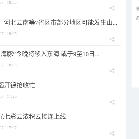
07
18:05
河北云南等7省区市部分地区可能发生山...
07
18:05
海豚”今晚将移入东海 或于9至10日...
07
18:05
稻开镰抢收忙
07
17:26
光七彩云浓积云接连上线
07
17:07