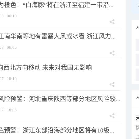
橙色！“白海豚”将在浙江至福建一带沿...
08
06:10
南华南等地有雷暴大风或冰雹 浙江风力...
08
06:05
将向西北方向移动 未来对我国无影响
07
18:10
风险预警：河北重庆陕西等部分地区风险较...
07
18:05
拨
预警：浙江东部沿海部分地区将有10级...