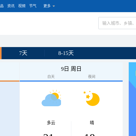
品
资讯
视频
节气
更多
7天
8-15天
9日 周日
白天
夜间
多云
晴