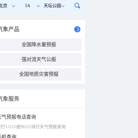
北京
5A
天坛公园
气象产品
全国降水量预报
强对流天气公报
全国地质灾害预报
气象服务
天气预报电话查询
打12121或96121进行天气预报查询
手机查询