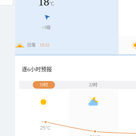
18
℃
<3级
日落
19:52
逐6小时预报
19时
22时
25°C