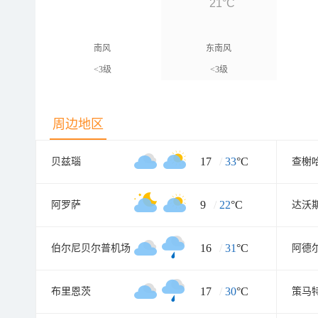
21°C
南风
东南风
<3级
<3级
周边地区
17
/
33
°C
贝兹瑙
查榭
9
/
22
°C
阿罗萨
达沃
16
/
31
°C
伯尔尼贝尔普机场
阿德
17
/
30
°C
布里恩茨
策马