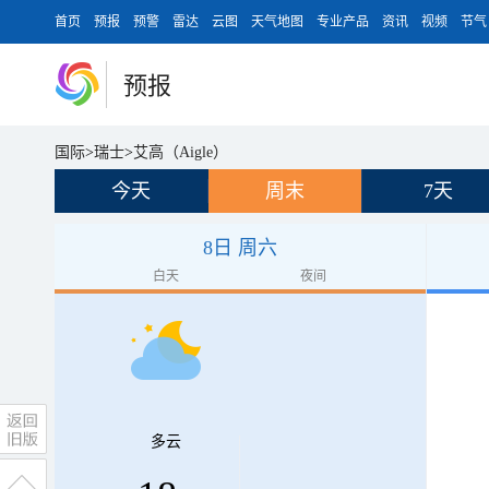
首页
预报
预警
雷达
云图
天气地图
专业产品
资讯
视频
节气
预报
国际
>
瑞士
>
艾高（Aigle）
今天
周末
7天
8日 周六
白天
夜间
多云