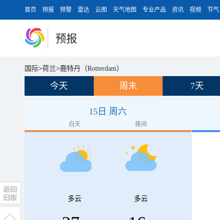
首页
预报
预警
雷达
云图
天气地图
专业产品
资讯
视频
节气
预报
国际
>
荷兰
>
鹿特丹（Rotterdam）
今天
周末
7天
15日 周六
白天
夜间
多云
多云