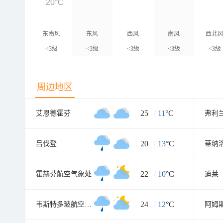
20°C
东南风
东风
西风
南风
西北
<3级
<3级
<3级
<3级
<3级
周边地区
25
/
11
°C
艾恩德霍芬
弗利
20
/
13
°C
吕伐登
蒂纳
22
/
10
°C
霍赫芬航空气象处
迪莱
24
/
12
°C
韦斯特多玻航空气象处
阿姆