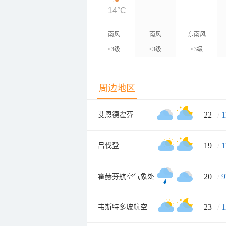
14°C
南风
南风
东南风
<3级
<3级
<3级
周边地区
22
/
1
艾恩德霍芬
19
/
1
吕伐登
20
/
9
霍赫芬航空气象处
23
/
1
韦斯特多玻航空气象处