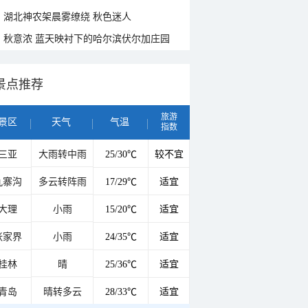
湖北神农架晨雾缭绕 秋色迷人
秋意浓 蓝天映衬下的哈尔滨伏尔加庄园
景点推荐
旅游
景区
天气
气温
指数
三亚
大雨转中雨
25/30℃
较不宜
九寨沟
多云转阵雨
17/29℃
适宜
大理
小雨
15/20℃
适宜
张家界
小雨
24/35℃
适宜
桂林
晴
25/36℃
适宜
青岛
晴转多云
28/33℃
适宜