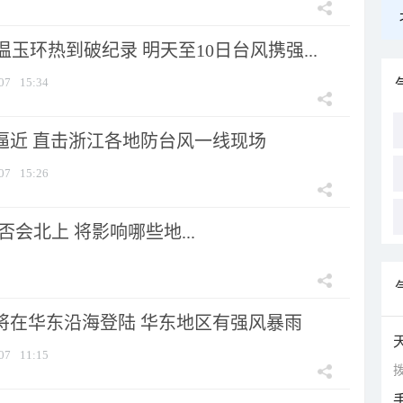
玉环热到破纪录 明天至10日台风携强...
07
15:34
”逼近 直击浙江各地防台风一线现场
07
15:26
会北上 将影响哪些地...
”将在华东沿海登陆 华东地区有强风暴雨
07
11:15
拨