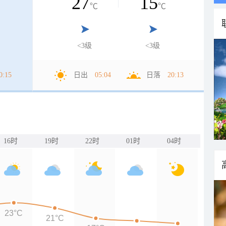
27
15
℃
℃
<3级
<3级
0:15
日出
05:04
日落
20:13
16时
19时
22时
01时
04时
23°C
21°C