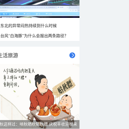
东北的异常闷热持续到什么时候
台风“白海豚”为什么会报出两条路径？
生活旅游
秋这样过：啃秋晒秋贴秋膘 庆祝丰收迎秋来