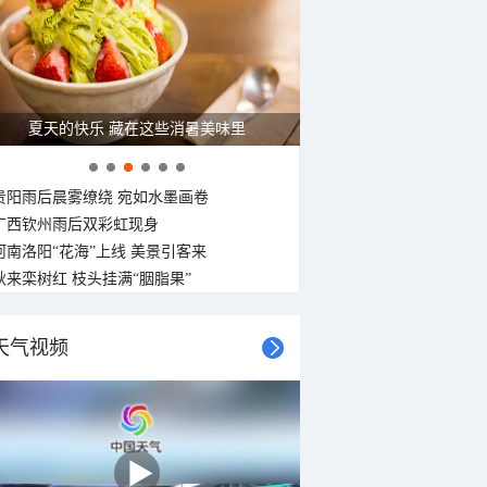
夏天的快乐 藏在这些消暑美味里
贵阳雨后晨雾缭绕 宛如水墨画卷
广西钦州雨后双彩虹现身
河南洛阳“花海”上线 美景引客来
秋来栾树红 枝头挂满“胭脂果”
天气视频