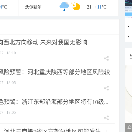
4
°C
21
/
11
°C
沃尔凯尔
将向西北方向移动 未来对我国无影响
07
18:10
风险预警：河北重庆陕西等部分地区风险较...
07
18:05
预警：浙江东部沿海部分地区将有10级...
07
18:05
立
河北云南等7省区市部分地区可能发生山...