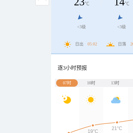
23
14
℃
℃
<3级
<3级
日出
05:02
日落
2
逐3小时预报
07时
10时
13时
21°C
19°C