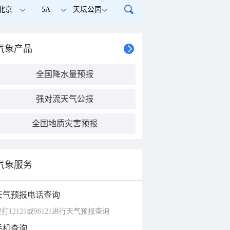
北京
5A
天坛公园
气象产品
全国降水量预报
强对流天气公报
全国地质灾害预报
气象服务
天气预报电话查询
打12121或96121进行天气预报查询
手机查询