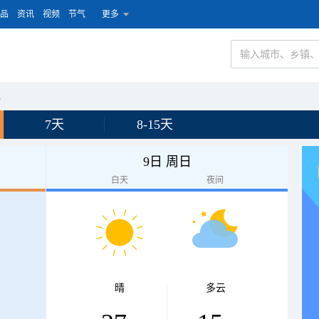
品
资讯
视频
节气
更多
e）
7天
8-15天
9日 周日
白天
夜间
晴
多云