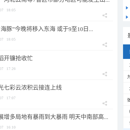
07
18:05
海豚”今晚将移入东海 或于9至10日...
07
18:05
稻开镰抢收忙
07
17:26
光七彩云浓积云接连上线
07
17:07
增多局地有暴雨到大暴雨 明天中南部高...
07
16:10