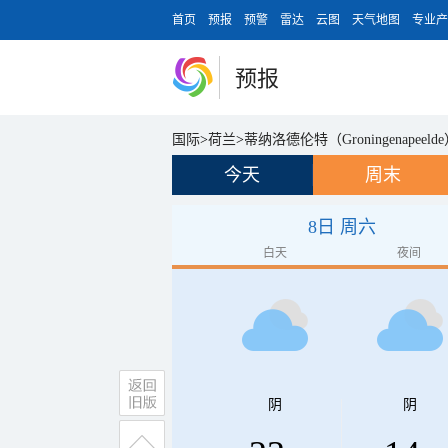
首页
预报
预警
雷达
云图
天气地图
专业产
预报
国际
>
荷兰
>
蒂纳洛德伦特（Groningenapeeld
今天
周末
8日 周六
白天
夜间
阴
阴