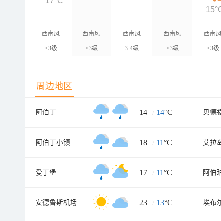
17°C
15°
西南风
西南风
西南风
西南风
西南
<3级
<3级
3-4级
<3级
<3级
周边地区
14
/
14
°C
阿伯丁
贝德
18
/
11
°C
阿伯丁小镇
艾拉
17
/
11
°C
爱丁堡
阿伯
23
/
13
°C
安德鲁斯机场
埃布