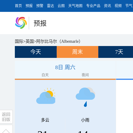
首页
预报
预警
雷达
云图
天气地图
专业产品
资讯
视频
节气
预报
国际
>
英国
>
阿尔比马尔（Albemarle）
今天
周末
7天
8日 周六
白天
夜间
多云
小雨