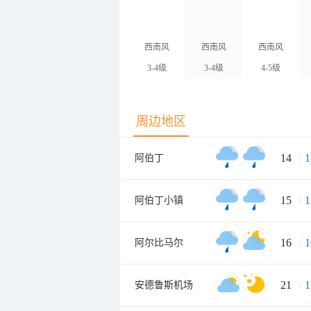
西南风
西南风
西南风
3-4级
3-4级
4-5级
周边地区
14
/
1
阿伯丁
15
/
1
阿伯丁小镇
16
/
1
阿尔比马尔
21
/
1
安德鲁斯机场