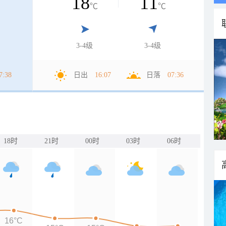
18
11
℃
℃
3-4级
3-4级
7:38
日出
16:07
日落
07:36
18时
21时
00时
03时
06时
16°C