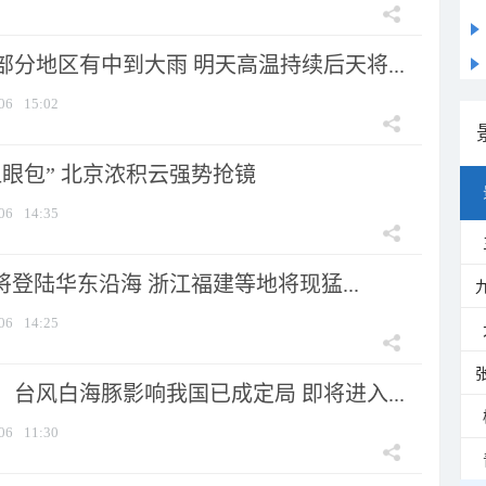
分地区有中到大雨 明天高温持续后天将...
06
15:02
显眼包” 北京浓积云强势抢镜
06
14:35
将登陆华东沿海 浙江福建等地将现猛...
06
14:25
台风白海豚影响我国已成定局 即将进入...
06
11:30