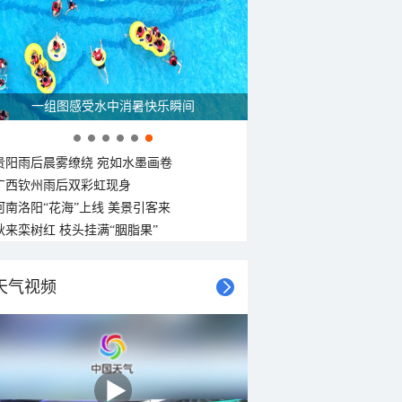
一组图感受水中消暑快乐瞬间
贵阳雨后晨雾缭绕 宛如水墨画卷
广西钦州雨后双彩虹现身
河南洛阳“花海”上线 美景引客来
秋来栾树红 枝头挂满“胭脂果”
天气视频