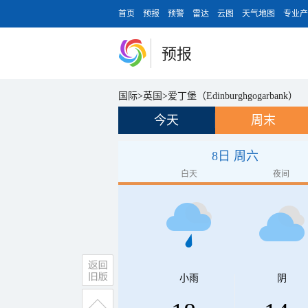
首页
预报
预警
雷达
云图
天气地图
专业产
预报
国际
>
英国
>
爱丁堡（Edinburghgogarbank）
今天
周末
8日 周六
白天
夜间
小雨
阴