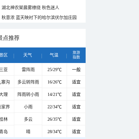
湖北神农架晨雾缭绕 秋色迷人
秋意浓 蓝天映衬下的哈尔滨伏尔加庄园
景点推荐
旅游
景区
天气
气温
指数
三亚
雷阵雨
25/29℃
一般
九寨沟
多云转阵雨
16/26℃
适宜
大理
阵雨转小雨
14/21℃
适宜
张家界
小雨
22/34℃
适宜
桂林
多云
26/35℃
适宜
青岛
晴
28/34℃
适宜