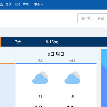
品
资讯
视频
节气
更多
7天
8-15天
9日 周日
白天
夜间
阴
阴