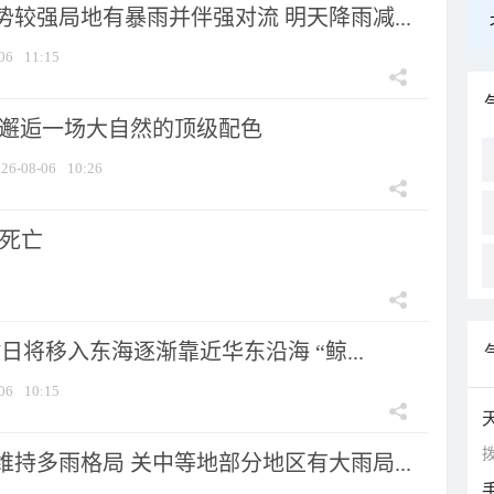
较强局地有暴雨并伴强对流 明天降雨减...
06
11:15
 邂逅一场大自然的顶级配色
26-08-06
10:26
人死亡
7日将移入东海逐渐靠近华东沿海 “鲸...
06
10:15
拨
持多雨格局 关中等地部分地区有大雨局...