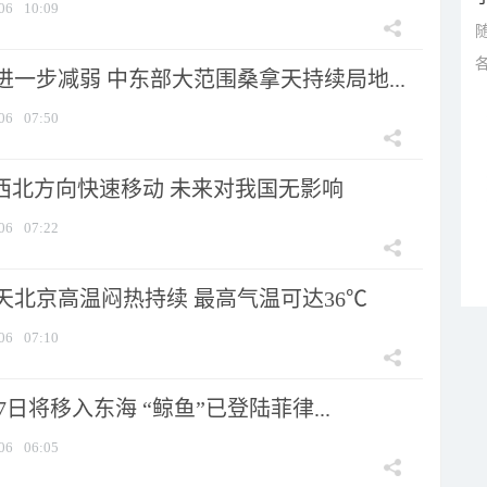
06
10:09
一步减弱 中东部大范围桑拿天持续局地...
06
07:50
向西北方向快速移动 未来对我国无影响
06
07:22
天北京高温闷热持续 最高气温可达36℃
06
07:10
7日将移入东海 “鲸鱼”已登陆菲律...
06
06:05