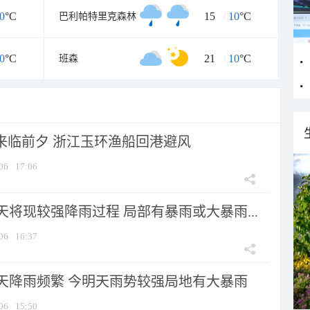
0
°C
15
/
10
°C
巴利帕特里克森林
0
°C
21
/
10
°C
班森
”来临前夕 浙江玉环渔船回港避风
06
17:06
将现较强降雨过程 局部有暴雨或大暴雨...
06
16:37
天降雨频繁 今明天雨势较强局地有大暴雨
06
15:50