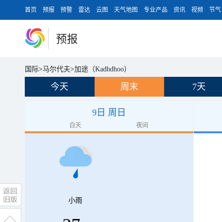
首页
预报
预警
雷达
云图
天气地图
专业产品
资讯
视频
节气
预报
国际
>
马尔代夫
>
加途（Kadhdhoo）
今天
周末
7天
9日 周日
白天
夜间
小雨