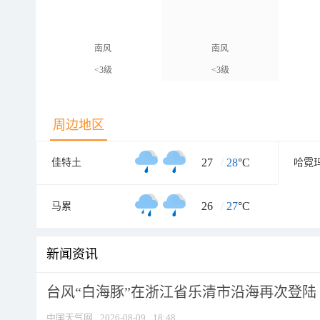
南风
南风
<3级
<3级
周边地区
27
/
28
°C
佳特土
哈霓
26
/
27
°C
马累
新闻资讯
台风“白海豚”在浙江省乐清市沿海再次登陆
中国天气网
2026-08-09
18:48