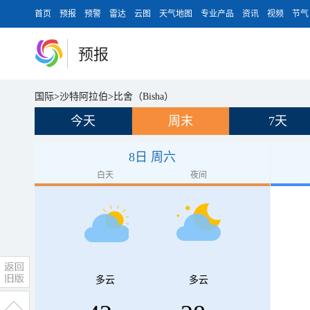
首页
预报
预警
雷达
云图
天气地图
专业产品
资讯
视频
节气
预报
国际
>
沙特阿拉伯
>
比舍（Bisha）
今天
周末
7天
8日 周六
白天
夜间
多云
多云