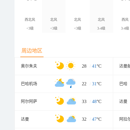
西北风
北风
北风
北风
西风
<3级
<3级
<3级
3-4级
3-4级
周边地区
28
/
41
°C
奥尔朱夫
达曼
22
/
31
°C
巴哈机场
巴哈
33
/
48
°C
阿尔阿萨
达曼
32
/
47
°C
达曼
阿拉