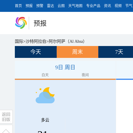
首页
预报
预警
雷达
云图
天气地图
专业产品
资讯
视频
节气
预报
国际
>
沙特阿拉伯
>
阿尔阿萨（Al Ahsa）
今天
周末
7天
9日 周日
白天
夜间
多云