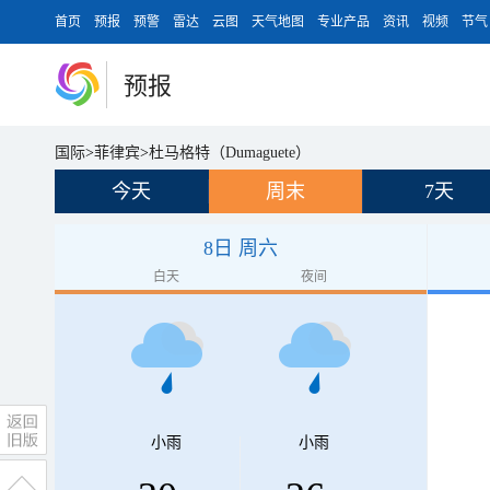
首页
预报
预警
雷达
云图
天气地图
专业产品
资讯
视频
节气
预报
国际
>
菲律宾
>
杜马格特（Dumaguete）
今天
周末
7天
8日 周六
白天
夜间
小雨
小雨