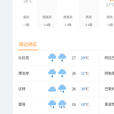
28°C
27°
南风
西南风
西南风
西风
西风
<3级
3-4级
3-4级
3-4级
<3级
周边地区
27
/
28
°C
比拉克
阿拉
26
/
31
°C
博龙岸
阿帕
26
/
30
°C
达特
巴斯
16
/
18
°C
碧瑶
第波