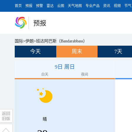
首页
预报
预警
雷达
云图
天气地图
专业产品
资讯
视频
节气
预报
国际
>
伊朗
>
班达阿巴斯（Bandarabbass）
今天
周末
7天
9日 周日
白天
夜间
晴