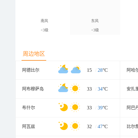
南风
东风
<3级
<3级
周边地区
15
/
28
°C
阿德比尔
阿哈
33
/
34
°C
阿布穆萨岛
安扎
33
/
39
°C
布什尔
阿巴
32
/
47
°C
阿瓦兹
比尔