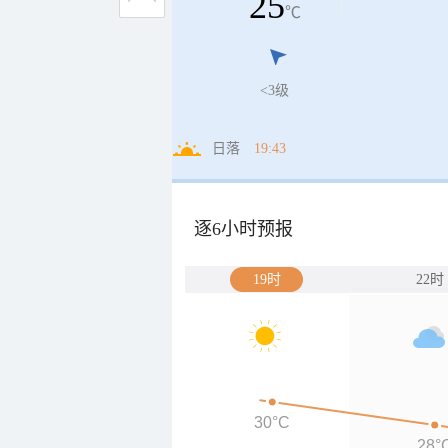
25
℃
<3级
日落
19:43
逐6小时预报
19时
22时
30°C
28°