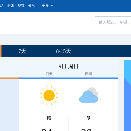
品
资讯
视频
节气
更多
7天
8-15天
9日 周日
白天
夜间
晴
阴