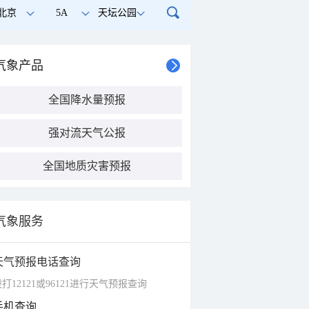
北京
5A
天坛公园
气象产品
全国降水量预报
强对流天气公报
全国地质灾害预报
气象服务
天气预报电话查询
打12121或96121进行天气预报查询
手机查询