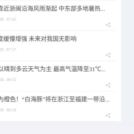
靠近浙闽沿海风雨渐起 中东部多地暑热...
08
07:45
强度缓慢增强 未来对我国无影响
08
07:17
晴到多云天气为主 最高气温降至31℃...
08
06:52
橙色！“白海豚”将在浙江至福建一带沿...
08
06:10