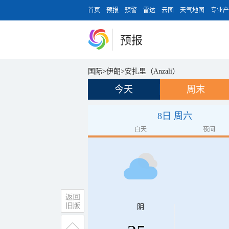
首页
预报
预警
雷达
云图
天气地图
专业产
预报
国际
>
伊朗
>
安扎里（Anzali）
今天
周末
8日 周六
白天
夜间
阴