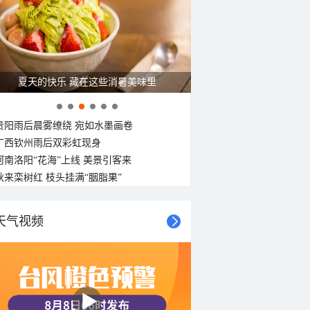
夏天的快乐 藏在这些消暑美味里
贵阳雨后晨雾缭绕 宛如水墨画卷
广西钦州雨后双彩虹现身
河南洛阳“花海”上线 美景引客来
秋来栾树红 枝头挂满“胭脂果”
天气视频