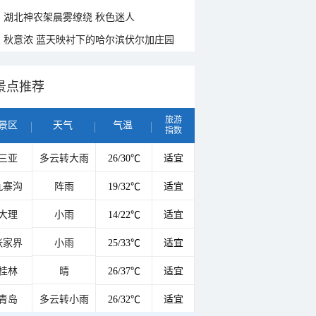
湖北神农架晨雾缭绕 秋色迷人
秋意浓 蓝天映衬下的哈尔滨伏尔加庄园
景点推荐
旅游
景区
天气
气温
指数
三亚
多云转大雨
26/30℃
适宜
九寨沟
阵雨
19/32℃
适宜
大理
小雨
14/22℃
适宜
张家界
小雨
25/33℃
适宜
桂林
晴
26/37℃
适宜
青岛
多云转小雨
26/32℃
适宜