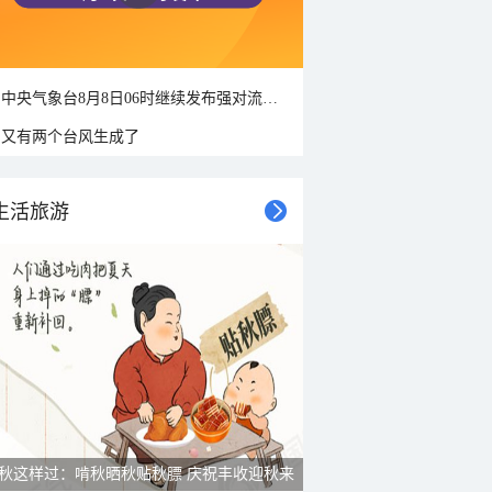
中央气象台8月8日06时继续发布强对流天气蓝色预警
又有两个台风生成了
生活旅游
秋这样过：啃秋晒秋贴秋膘 庆祝丰收迎秋来