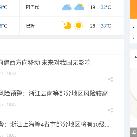
9
°C
19
/
32
°C
阿巴代
6
°C
28
/
38
°C
巴姆
将向偏西方向移动 未来对我国无影响
08
18:18
风险预警：浙江云南等部分地区风险较高
08
18:05
：浙江上海等4省市部分地区将有10级...
立
08
18:05