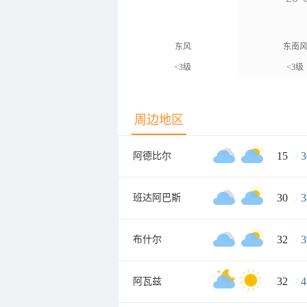
东风
东南
<3级
<3级
周边地区
15
/
3
阿德比尔
30
/
3
班达阿巴斯
32
/
3
布什尔
32
/
4
阿瓦兹