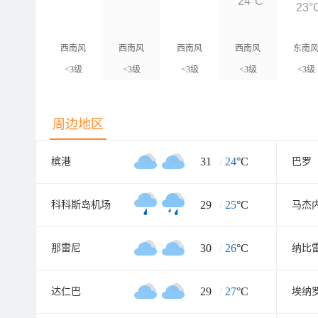
24°C
23°
西南风
西南风
西南风
西南风
东南
<3级
<3级
<3级
<3级
<3级
周边地区
31
/
24
°C
槟港
巴罗
29
/
25
°C
科科斯岛机场
马杰
30
/
26
°C
那雷尼
纳比
29
/
27
°C
达仁巴
埃纳