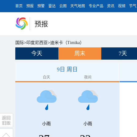
首页
预报
预警
雷达
云图
天气地图
专业产品
资讯
视频
节气
预报
国际
>
印度尼西亚
>
迪米卡（Timika）
今天
周末
7天
9日 周日
白天
夜间
小雨
小雨