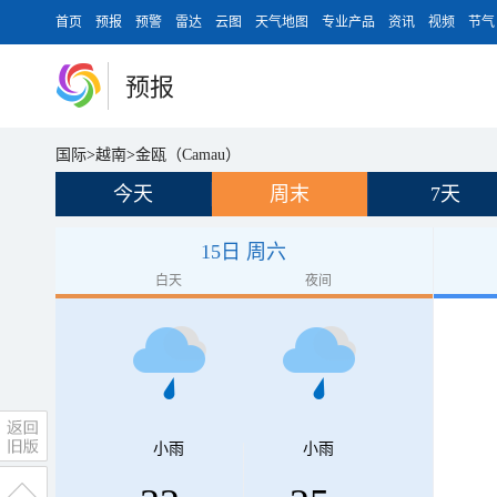
首页
预报
预警
雷达
云图
天气地图
专业产品
资讯
视频
节气
预报
国际
>
越南
>
金瓯（Camau）
今天
周末
7天
15日 周六
白天
夜间
小雨
小雨