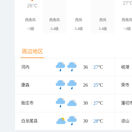
27°
26°C
西南风
西南风
西风
西风
西南
<3级
3-4级
3-4级
3-4级
<3级
周边地区
36
/
27
°C
河内
岘港
26
/
25
°C
康森
荣市
30
/
27
°C
衙庄市
藩切
30
/
28
°C
白龙尾县
谅山