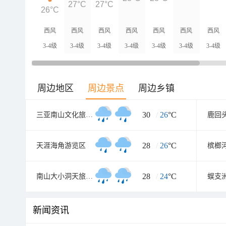
27°C
27°C
26°C
西风
西风
西风
西风
西风
西风
西风
3-4级
3-4级
3-4级
3-4级
3-4级
3-4级
3-4级
周边地区
周边景点
周边乡镇
30
/
26
°C
三亚南山文化旅游区
鹿回
28
/
26
°C
天涯海角游览区
槟榔
28
/
24
°C
南山大小洞天旅游区
蜈支
新闻资讯