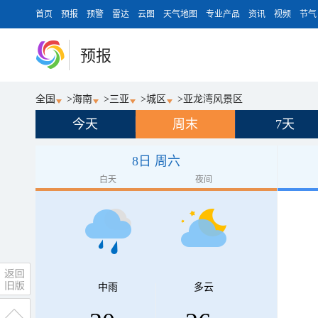
首页
预报
预警
雷达
云图
天气地图
专业产品
资讯
视频
节气
预报
全国
>
海南
>
三亚
>
城区
>
亚龙湾风景区
今天
周末
7天
8日 周六
白天
夜间
中雨
多云