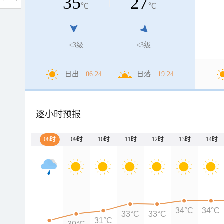
35
27
℃
℃
<3级
<3级
日出
06:24
日落
19:24
逐小时预报
08时
09时
10时
11时
12时
13时
14时
34°C
34°C
33°C
33°C
31°C