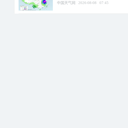
中国天气网
2026-08-08
07:45