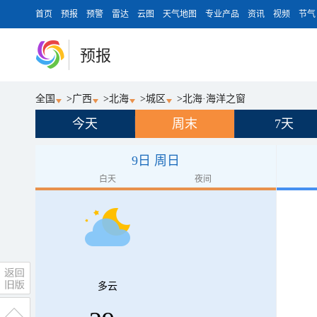
首页
预报
预警
雷达
云图
天气地图
专业产品
资讯
视频
节气
预报
全国
>
广西
>
北海
>
城区
>
北海·海洋之窗
今天
周末
7天
9日 周日
白天
夜间
多云