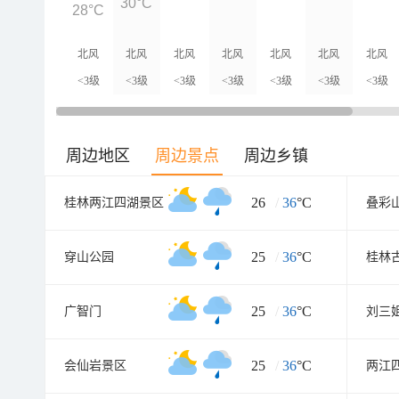
30°C
28°C
北风
北风
北风
北风
北风
北风
北风
<3级
<3级
<3级
<3级
<3级
<3级
<3级
周边地区
周边景点
周边乡镇
26
/
36
°C
桂林两江四湖景区
叠彩
25
/
36
°C
穿山公园
桂林
25
/
36
°C
广智门
刘三
25
/
36
°C
会仙岩景区