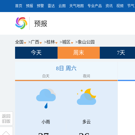
首页
预报
预警
雷达
云图
天气地图
专业产品
资讯
视频
节气
预报
全国
>
广西
>
桂林
>
城区
>
象山公园
今天
周末
7天
8日 周六
白天
夜间
小雨
多云