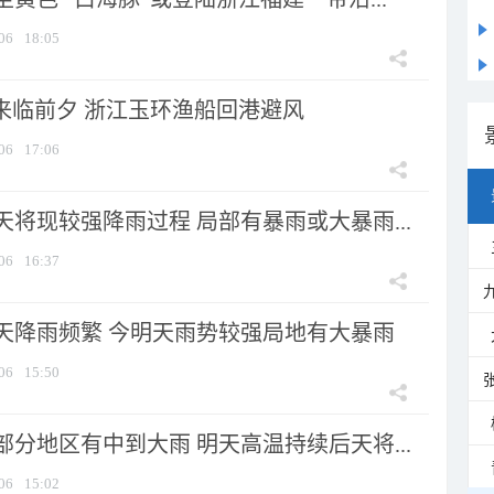
06
18:05
”来临前夕 浙江玉环渔船回港避风
06
17:06
将现较强降雨过程 局部有暴雨或大暴雨...
06
16:37
天降雨频繁 今明天雨势较强局地有大暴雨
06
15:50
分地区有中到大雨 明天高温持续后天将...
06
15:02