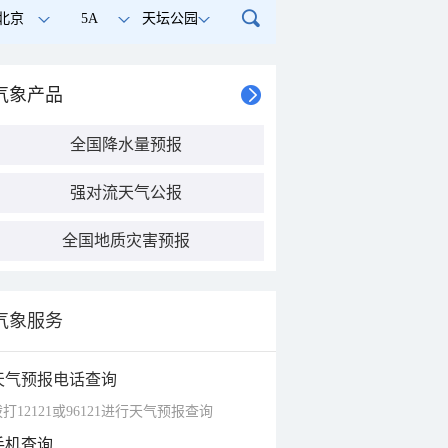
北京
5A
天坛公园
气象产品
全国降水量预报
强对流天气公报
全国地质灾害预报
气象服务
天气预报电话查询
打12121或96121进行天气预报查询
手机查询