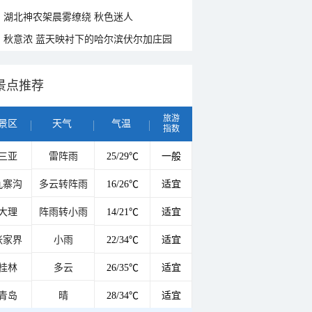
湖北神农架晨雾缭绕 秋色迷人
秋意浓 蓝天映衬下的哈尔滨伏尔加庄园
景点推荐
旅游
景区
天气
气温
指数
三亚
雷阵雨
25/29℃
一般
九寨沟
多云转阵雨
16/26℃
适宜
大理
阵雨转小雨
14/21℃
适宜
张家界
小雨
22/34℃
适宜
桂林
多云
26/35℃
适宜
青岛
晴
28/34℃
适宜