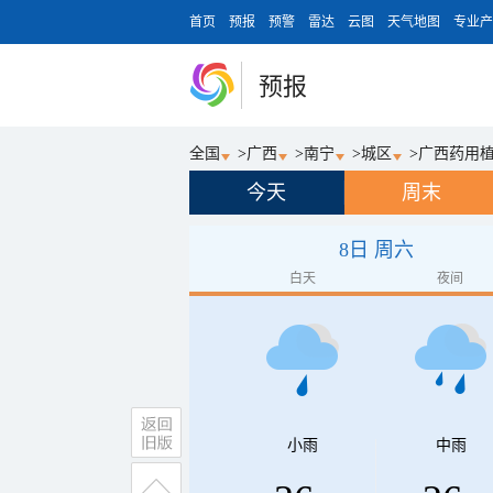
首页
预报
预警
雷达
云图
天气地图
专业产
预报
全国
>
广西
>
南宁
>
城区
>
广西药用
今天
周末
8日 周六
白天
夜间
小雨
中雨