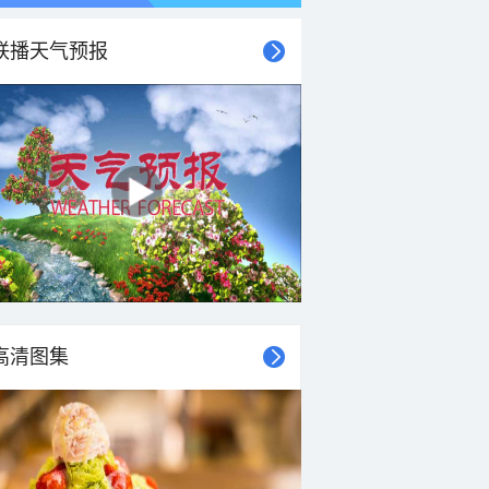
联播天气预报
21时
22时
23时
00时
01时
02时
03时
04时
高清图集