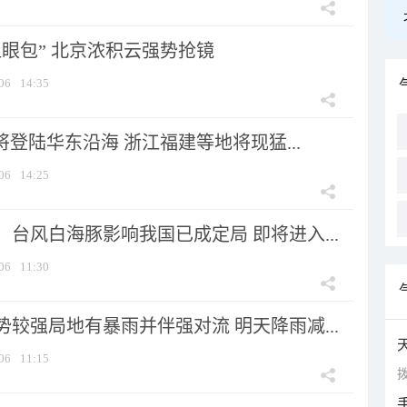
显眼包” 北京浓积云强势抢镜
06
14:35
将登陆华东沿海 浙江福建等地将现猛...
06
14:25
台风白海豚影响我国已成定局 即将进入...
06
11:30
较强局地有暴雨并伴强对流 明天降雨减...
06
11:15
拨