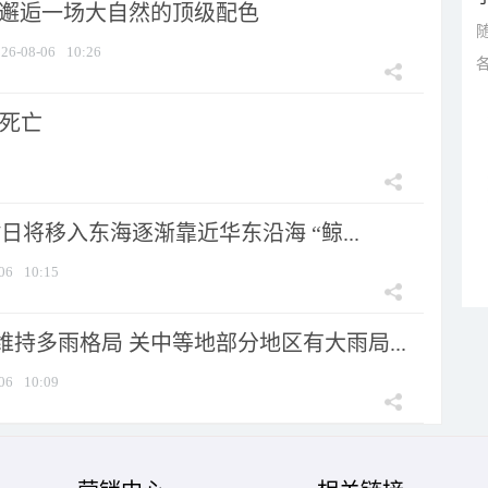
 邂逅一场大自然的顶级配色
26-08-06
10:26
人死亡
7日将移入东海逐渐靠近华东沿海 “鲸...
06
10:15
持多雨格局 关中等地部分地区有大雨局...
06
10:09