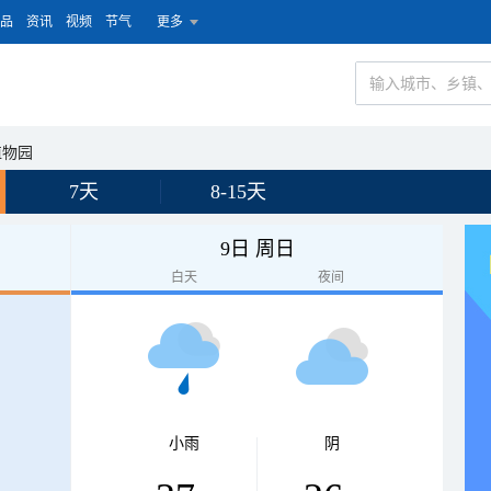
品
资讯
视频
节气
更多
植物园
7天
8-15天
9日 周日
白天
夜间
小雨
阴