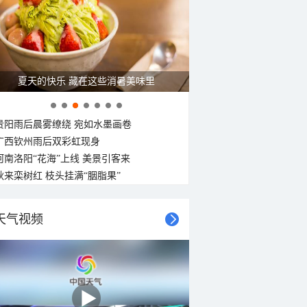
30°C
29°C
29°C
28°C
28°C
28°C
28°C
27°C
西风
西风
西北风
西风
西北风
西北风
西北风
西风
<3级
<3级
<3级
<3级
<3级
<3级
<3级
<3级
夏天的快乐 藏在这些消暑美味里
贵阳雨后晨雾缭绕 宛如水墨画卷
广西钦州雨后双彩虹现身
河南洛阳“花海”上线 美景引客来
秋来栾树红 枝头挂满“胭脂果”
天气视频