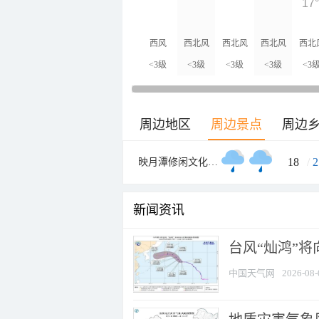
17
西风
西北风
西北风
西北风
西北
<3级
<3级
<3级
<3级
<3
周边地区
周边景点
周边
18
/
2
映月潭修闲文化中心
新闻资讯
台风“灿鸿”
中国天气网
2026-08-