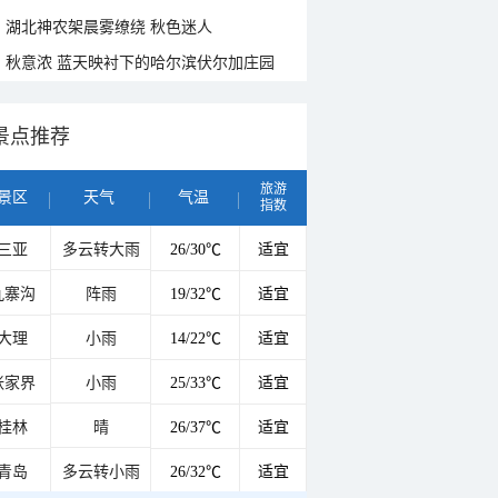
湖北神农架晨雾缭绕 秋色迷人
秋意浓 蓝天映衬下的哈尔滨伏尔加庄园
景点推荐
旅游
景区
天气
气温
指数
三亚
多云转大雨
26/30℃
适宜
九寨沟
阵雨
19/32℃
适宜
大理
小雨
14/22℃
适宜
张家界
小雨
25/33℃
适宜
桂林
晴
26/37℃
适宜
青岛
多云转小雨
26/32℃
适宜