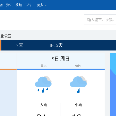
品
资讯
视频
节气
更多
文化公园
7天
8-15天
9日 周日
白天
夜间
大雨
小雨