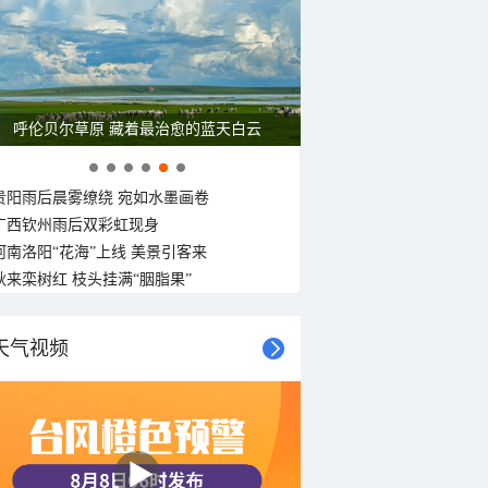
17°C
17°C
C
呼伦贝尔草原 藏着最治愈的蓝天白云
贵阳雨后晨雾缭绕 宛如水墨画卷
广西钦州雨后双彩虹现身
河南洛阳“花海”上线 美景引客来
秋来栾树红 枝头挂满“胭脂果”
天气视频