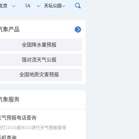
北京
5A
天坛公园
气象产品
全国降水量预报
强对流天气公报
全国地质灾害预报
气象服务
天气预报电话查询
打12121或96121进行天气预报查询
手机查询