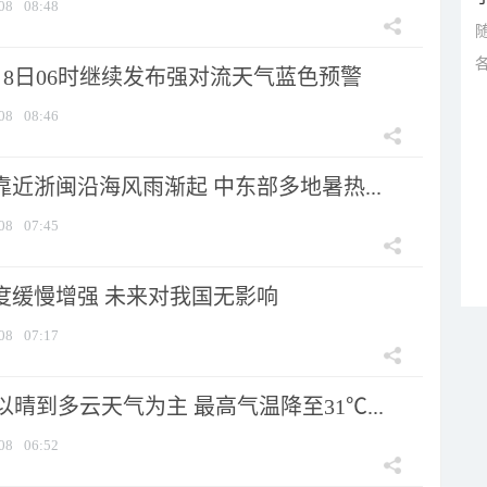
08
08:48
月8日06时继续发布强对流天气蓝色预警
08
08:46
靠近浙闽沿海风雨渐起 中东部多地暑热...
08
07:45
强度缓慢增强 未来对我国无影响
08
07:17
晴到多云天气为主 最高气温降至31℃...
08
06:52