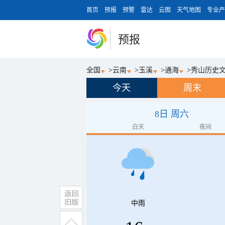
首页
预报
预警
雷达
云图
天气地图
专业产
预报
全国
>
云南
>
玉溪
>
通海
>
秀山历史
今天
周末
8日 周六
白天
夜间
中雨