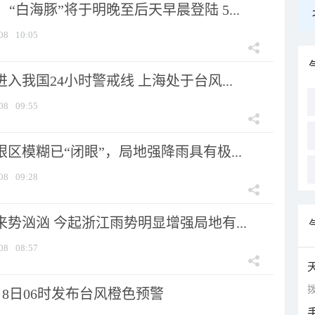
“白海豚”将于明晚至后天早晨登陆 5...
08
10:05
进入我国24小时警戒线 上海处于台风...
08
09:55
眼区模糊已“闭眼”，局地强降雨具有极...
08
09:28
来势汹汹 今起浙江雨势明显增强局地有...
08
08:57
拨
8日06时发布台风橙色预警