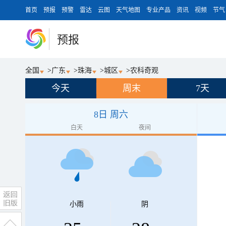
首页
预报
预警
雷达
云图
天气地图
专业产品
资讯
视频
节气
预报
全国
>
广东
>
珠海
>
城区
>
农科奇观
今天
周末
7天
8日 周六
白天
夜间
小雨
阴