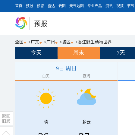
首页
预报
预警
雷达
云图
天气地图
专业产品
资讯
视频
节气
预报
全国
>
广东
>
广州
>
城区
>
香江野生动物世界
今天
周末
7天
9日 周日
白天
夜间
晴
多云