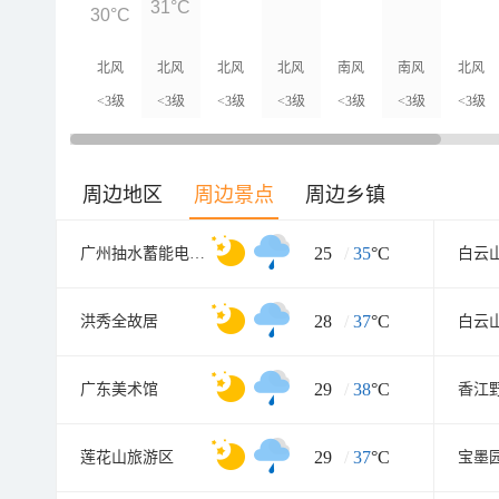
31°C
30°C
北风
北风
北风
北风
南风
南风
北风
<3级
<3级
<3级
<3级
<3级
<3级
<3级
周边地区
周边景点
周边乡镇
25
/
35
°C
广州抽水蓄能电厂旅游度假区
白云
28
/
37
°C
洪秀全故居
白云
29
/
38
°C
广东美术馆
香江
29
/
37
°C
莲花山旅游区
宝墨