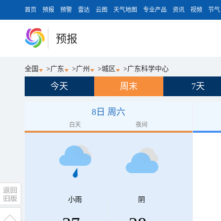
首页
预报
预警
雷达
云图
天气地图
专业产品
资讯
视频
节气
预报
全国
>
广东
>
广州
>
城区
>
广东科学中心
今天
周末
7天
8日 周六
白天
夜间
小雨
阴